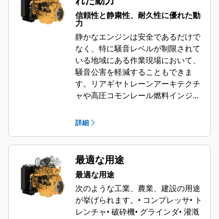
れた動力
信頼性と静粛性、耐久性に優れた動
力
静かなエンジンは安全であるだけで
なく、特に騒音レベルが制限されて
いる地域にある作業現場において、
騒音公害を軽減することもできま
す。リアギヤトレーンアーキテクチ
ャや高圧コモンレール燃料インジェ
クションなどの実証済みのテクノロ
ジのおかげで、CAT®エンジンを搭
詳細
載した機械を静かに運転しながら作
業することができます。
最適な用途
最適な用途
次のような工業、農業、建設の用途
が挙げられます。
• コンプレッサ
• ト
レンチャ
• 破砕機
• グラインダ
• 灌漑