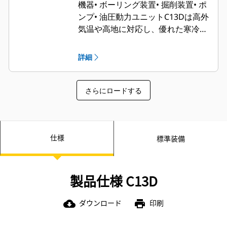
機器
• ボーリング装置
• 掘削装置
• ポ
ンプ
• 油圧動力ユニット
C13Dは高外
気温や高地に対応し、優れた寒冷時
始動機能を備えているため、過酷な
気候における用途での使用に適して
詳細
います。
さらにロードする
仕様
標準装備
製品仕様 C13D
ダウンロード
印刷
cloud_download
print