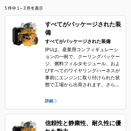
5 件中 1～3 件を表示
すべてがパッケージされた装
備
すべてがパッケージされた装備
IPUは、産業用コンフィギュレーシ
ョンの一例で、クーリングパッケー
ジ、燃料フィルタモジュール、およ
びすべてのワイヤリングハーネスが
事前にエンジンに取り付けられた状
態で工場から出荷されます。さら
に、より完全なパッケージにするた
めに、コントロールパネルやテレマ
詳細
ティクスユニットを追加することも
できます。
信頼性と静粛性、耐久性に優