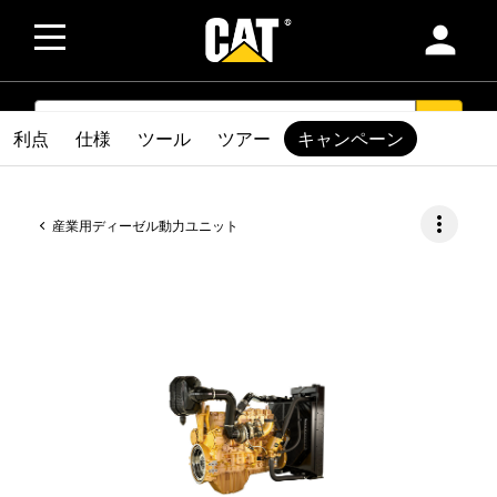
person
SEARCH
search
利点
仕様
ツール
ツアー
キャンペーン
more_vert
産業用ディーゼル動力ユニット