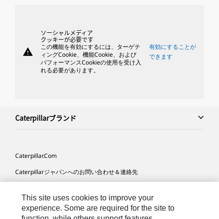
ソーシャルメディア
クッキーが必要です
この機能を有効にするには、ターゲテ
有効にすることが
warning
ィングCookie、機能Cookie、および
できます
パフォーマンスCookieの使用を受け入
れる必要があります。
Caterpillarブランド
Caterpillar.com
Caterpillarジャパンへのお問い合わせ＆連絡先
マイマーケティング情報配信設定
This site uses cookies to improve your
サイト･マップ
experience. Some are required for the site to
function, while others support features,