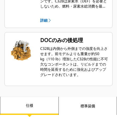
ンです。C32Bは尿素水（DEF）を必要と
しないため、燃料・尿素水総消費を最小
限に抑え、DEFインフラストラクチャ
（作業現場の尿素水タンク、尿素水ポン
詳細
プ、高温の尿素水ライン、追加の電子機
器、尿素水ストレージ）が不要になりま
す。DOCのみのために、後処理ソリュー
ションが簡素化され、パッケージ全体の
DOCのみの後処理
サイズを最小限に抑え、運転経費が削減
されます。
C32Bは内側から外側までの強度を向上さ
せます。前モデルよりも重量が約50
kg（110 lb）増加したC32Bの性能に不可
欠なコンポーネントは、リビルドまでの
時間を延長するために強化およびアップ
グレードされています。
仕様
標準装備