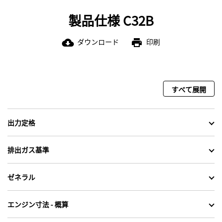
製品仕様 C32B
ダウンロード
印刷
cloud_download
print
すべて展開
出力定格
排出ガス基準
ゼネラル
エンジン寸法 - 概算