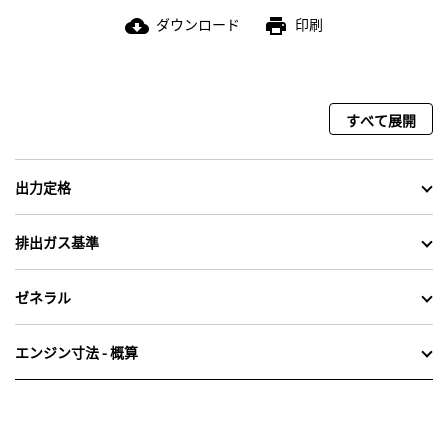
ダウンロード
印刷
cloud_download
print
すべて展開
出力定格
排出ガス基準
ゼネラル
エンジン寸法 - 概算