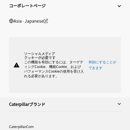
コーポレートページ
Asia ‧ Japanese
ソーシャルメディア
クッキーが必要です
この機能を有効にするには、ターゲテ
有効にすることが
warning
ィングCookie、機能Cookie、および
できます
パフォーマンスCookieの使用を受け入
れる必要があります。
Caterpillarブランド
Caterpillar.com