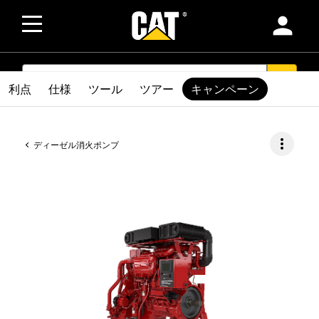
person
SEARCH
search
利点
仕様
ツール
ツアー
キャンペーン
more_vert
ディーゼル消火ポンプ