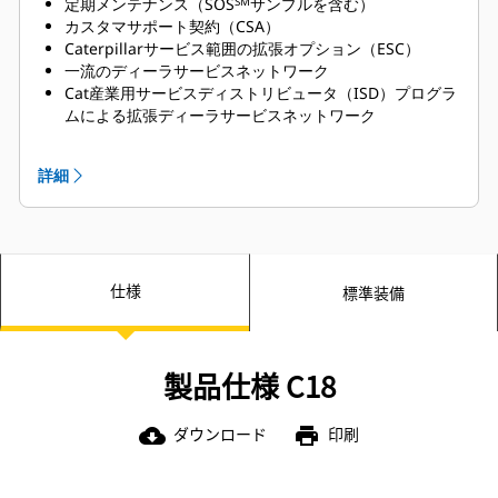
定期メンテナンス（SOS
サンプルを含む）
SM
カスタマサポート契約（CSA）
Caterpillarサービス範囲の拡張オプション（ESC）
一流のディーラサービスネットワーク
Cat産業用サービスディストリビュータ（ISD）プログラ
ムによる拡張ディーラサービスネットワーク
詳細
仕様
標準装備
製品仕様 C18
ダウンロード
印刷
cloud_download
print