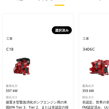
選択済み
工業
工業
C18
3406C
最高出力
最高出力
597 kW
359 kW
排出ガス
排出ガス
据置き型緊急消化ポンプエンジン用の米
非認定。世界の
国EPA Tier 3、Tier 2、または非認定の排
FM認定済み、U