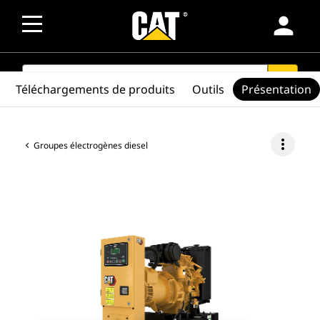
person
SEARCH
search
Téléchargements de produits
Outils
Présentation
more_vert
Groupes électrogènes diesel