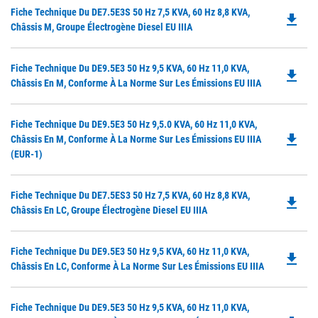
O
Do
Fiche Technique Du DE7.5E3S 50 Hz 7,5 KVA, 60 Hz 8,8 KVA,
in
file_download
P
Châssis M, Groupe Électrogène Diesel EU IIIA
a
O
N
in
Ta
Do
Fiche Technique Du DE9.5E3 50 Hz 9,5 KVA, 60 Hz 11,0 KVA,
a
file_download
P
Châssis En M, Conforme À La Norme Sur Les Émissions EU IIIA
N
O
Ta
in
Do
Fiche Technique Du DE9.5E3 50 Hz 9,5.0 KVA, 60 Hz 11,0 KVA,
a
file_download
P
Châssis En M, Conforme À La Norme Sur Les Émissions EU IIIA
N
O
(EUR-1)
Ta
in
a
Do
Fiche Technique Du DE7.5ES3 50 Hz 7,5 KVA, 60 Hz 8,8 KVA,
N
file_download
P
Châssis En LC, Groupe Électrogène Diesel EU IIIA
Ta
O
in
Do
Fiche Technique Du DE9.5E3 50 Hz 9,5 KVA, 60 Hz 11,0 KVA,
a
file_download
P
Châssis En LC, Conforme À La Norme Sur Les Émissions EU IIIA
N
O
Ta
in
Do
Fiche Technique Du DE9.5E3 50 Hz 9,5 KVA, 60 Hz 11,0 KVA,
a