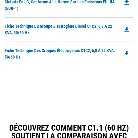
file_download
P
Châssis En LC, Conforme À La Norme Sur Les Émissions EU IIIA
N
O
(EUR-1)
Ta
in
a
Do
Fiche Technique Du Groupe Électrogène Diesel C1C2, 6,8 À 22
N
file_download
P
KVA, 50/60 Hz
Ta
O
in
Do
Fiche Technique Des Groupes Électrogènes C1C2, 6,8 À 22 KVA,
a
file_download
P
50/60 Hz
N
O
Ta
in
a
N
Ta
DÉCOUVREZ COMMENT C1.1 (60 HZ)
SOUTIENT LA COMPARAISON AVEC