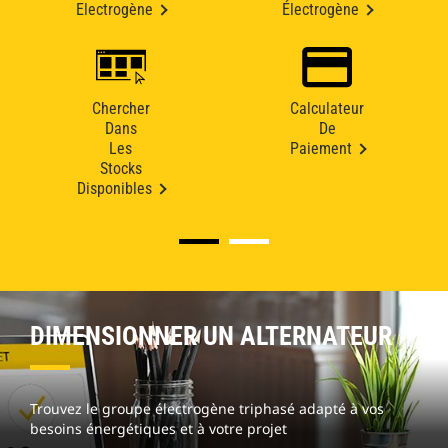
Electrogène
Électrogène
Chercher
Calculateur
Dans
De
Les
Paiement
Stocks
Disponibles
DIMENSIONNER UN ALTERNATEUR
Trouvez le groupe électrogène triphasé adapté à vos
besoins énergétiques et à votre projet