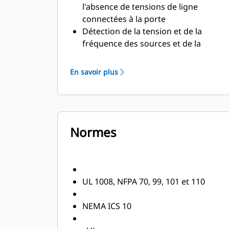
l'absence de tensions de ligne
connectées à la porte
Détection de la tension et de la
fréquence des sources et de la
charge
Port USB pour charger/télécharger
En savoir plus
les paramètres
Connexion Bluetooth disponible et
fonctionnalités de communication
améliorées
Normes
HMI à écran tactile couleur protégée
par mot de passe
Bouton d'aide et menu intégrés
Cinq paquets programmés et IO
Surveillance de l'usure des contacts,
UL 1008, NFPA 70, 99, 101 et 110
y compris l'état en temps réel et la
prévision de la fin de vie des contacts
NEMA ICS 10
Réponse rapide du contrôleur au
rétablissement des pannes et à la