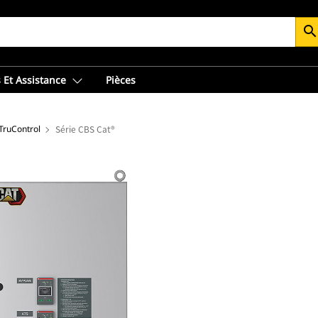
searc
 Et Assistance
Pièces
TruControl
Série CBS Cat®