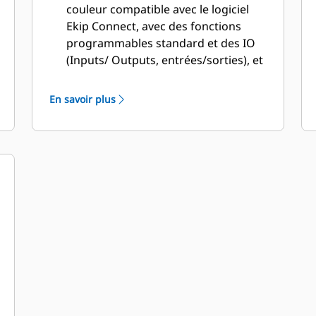
couleur compatible avec le logiciel
Ekip Connect, avec des fonctions
programmables standard et des IO
(Inputs/ Outputs, entrées/sorties), et
une réponse rapide du contrôleur au
rétablissement des pannes et à la
En savoir plus
commutation rapide (< 50 ms).