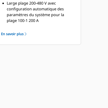
Large plage 200-480 V avec
configuration automatique des
paramètres du système pour la
plage 100-1 200 A
Courants de tenue et courants
nominaux de fermeture (WCR) élevés
En savoir plus
en fonction du temps
Courants de tenue à court terme
dans chaque trame (modèles CBS,
CBSD et CBSCT)