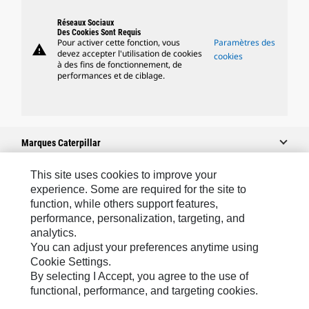
Réseaux Sociaux
Des Cookies Sont Requis
Pour activer cette fonction, vous
Paramètres des
warning
devez accepter l'utilisation de cookies
cookies
à des fins de fonctionnement, de
performances et de ciblage.
Marques Caterpillar
This site uses cookies to improve your
experience. Some are required for the site to
Caterpillar.com
function, while others support features,
performance, personalization, targeting, and
Contacter Caterpillar
analytics.
Mes Préférences Marketing
You can adjust your preferences anytime using
Cookie Settings.
Plan Du Site
By selecting I Accept, you agree to the use of
Cookie Settings
functional, performance, and targeting cookies.