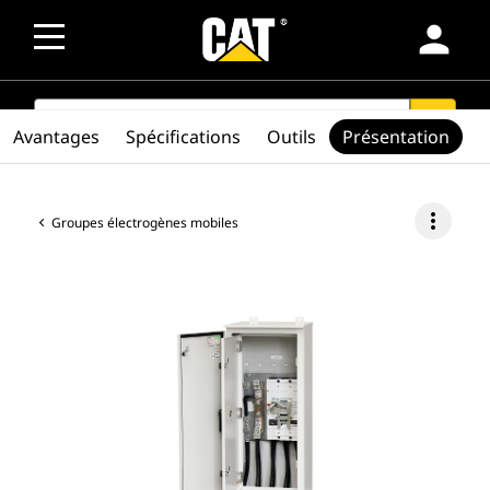
person
SEARCH
search
Avantages
Spécifications
Outils
Présentation
more_vert
Groupes électrogènes mobiles