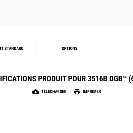
NT STANDARD
OPTIONS
IFICATIONS PRODUIT POUR 3516B DGB™ (
cloud_download
print
TÉLÉCHARGER
IMPRIMER