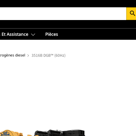
searc
 Et Assistance
Pièces
trogènes diesel
3516B DGB™ (60Hz)