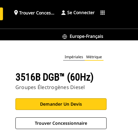
Se Connecter
place
apps
Trouver Concessionnaire
h
Europe-Français
Impériales
Métrique
3516B DGB™ (60Hz)
Groupes Électrogènes Diesel
Demander Un Devis
Trouver Concessionnaire