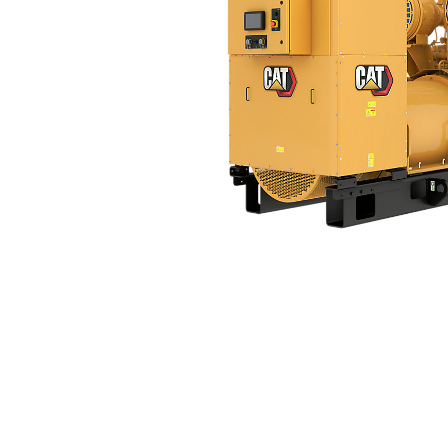
3516B DGB™ (60Hz)
Ava