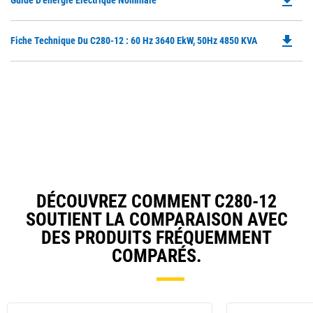
file_download
Guide D'énergie Électrique Nominale
P
O
file_download
Do
Fiche Technique Du C280-12 : 60 Hz 3640 EkW, 50Hz 4850 KVA
in
P
a
O
N
in
Ta
a
N
Ta
DÉCOUVREZ COMMENT C280-12
SOUTIENT LA COMPARAISON AVEC
DES PRODUITS FRÉQUEMMENT
COMPARÉS.