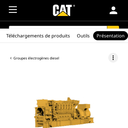
person
SEARCH
search
Téléchargements de produits
Outils
Présentation
more_vert
Groupes électrogènes diesel