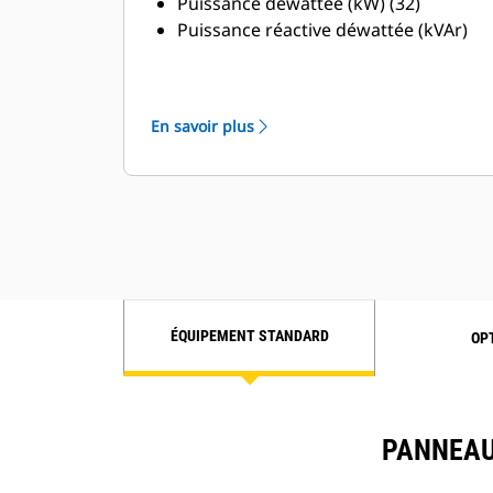
Puissance déwattée (kW) (32)
Puissance réactive déwattée (kVAr)
(32RV)
Surintensité (50/51)
Courbe des dommages thermiques
En savoir plus
en cas de surintensité
Équilibre de courant (46)
Séquence de phase du bus
ÉQUIPEMENT STANDARD
OP
PANNEAU