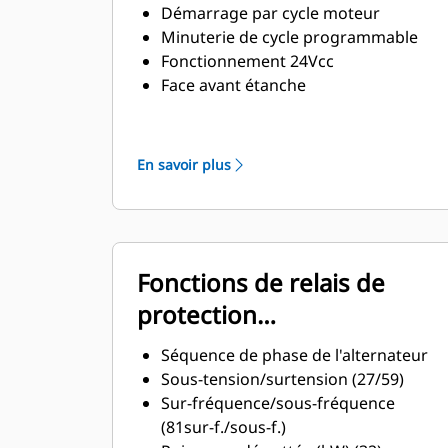
Démarrage par cycle moteur
Minuterie de cycle programmable
Fonctionnement 24Vcc
Face avant étanche
Alarmes texte/descriptions
d'incidents
Mise en parallèle de plusieurs
En savoir plus
groupes électrogènes ou d'un seul
groupe électrogène sur une seule
infrastructure réseau
Fonctions de relais de
protection
programmables
Séquence de phase de l'alternateur
Sous-tension/surtension (27/59)
Sur-fréquence/sous-fréquence
(81sur-f./sous-f.)