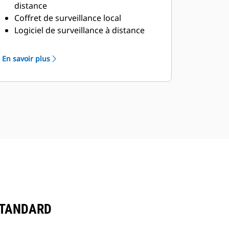
distance
Coffret de surveillance local
Logiciel de surveillance à distance
Module d'E/S numérique
Module RTD
En savoir plus
Module de thermocouple
Panneau de contrôle commande de
supervision
Panneau de commande principal
STANDARD