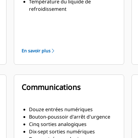
Température du liquide de
refroidissement
Volts (L-L & L-N), fréquence (Hz)
Ampérage (par phase et en
moyenne)
ekW, kVA, kVAR, kW-h, %kW, FP
En savoir plus
Communications
Douze entrées numériques
Bouton-poussoir d'arrêt d'urgence
Cinq sorties analogiques
Dix-sept sorties numériques