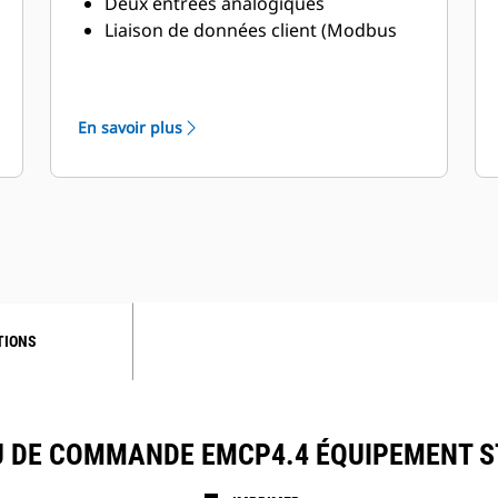
Deux entrées analogiques
Liaison de données client (Modbus
RTU)
Liaison de données du module
auxiliaire
En savoir plus
Liaison de données en série du
coffret de surveillance de série
Ethernet SCADA (Modbus TCP)
TIONS
 DE COMMANDE EMCP4.4 ÉQUIPEMENT 