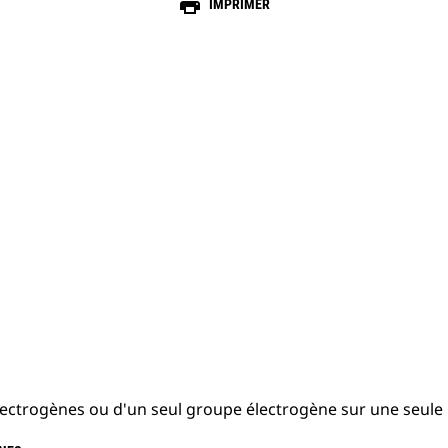
print
IMPRIMER
lectrogènes ou d'un seul groupe électrogène sur une seule 