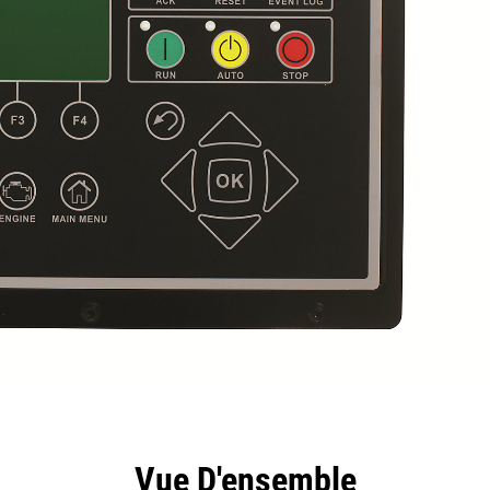
ntages
Spécifications
Outils
Présentation
Vue D'ensemble