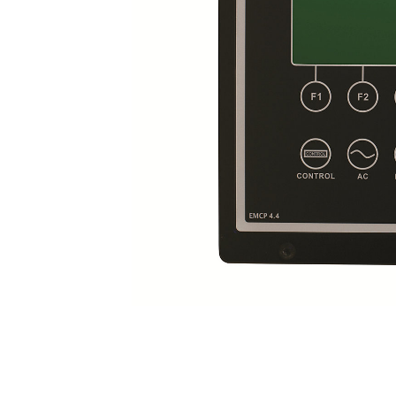
Panneau De Commande EMCP4.4
Ava
Modifier le modèle