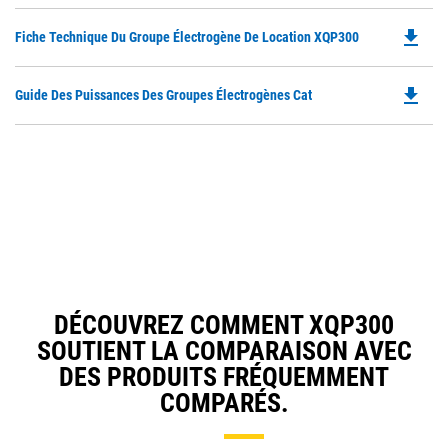
file_download
Do
Fiche Technique Du Groupe Électrogène De Location XQP300
P
O
file_download
Do
Guide Des Puissances Des Groupes Électrogènes Cat
in
P
a
O
N
in
Ta
a
N
Ta
DÉCOUVREZ COMMENT XQP300
SOUTIENT LA COMPARAISON AVEC
DES PRODUITS FRÉQUEMMENT
COMPARÉS.