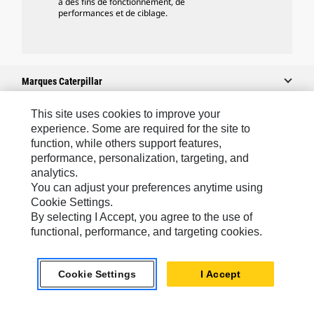
à des fins de fonctionnement, de
performances et de ciblage.
Marques Caterpillar
This site uses cookies to improve your
experience. Some are required for the site to
Caterpillar.com
function, while others support features,
performance, personalization, targeting, and
Contacter Caterpillar
analytics.
Mes Préférences Marketing
You can adjust your preferences anytime using
Cookie Settings.
Plan Du Site
By selecting I Accept, you agree to the use of
Cookie Settings
functional, performance, and targeting cookies.
Légales
Cookie Settings
I Accept
Confidentialité