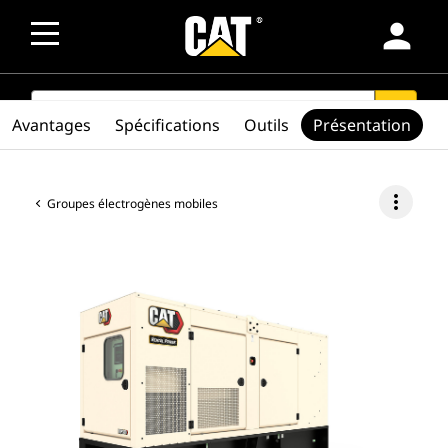
person
SEARCH
search
Avantages
Spécifications
Outils
Présentation
more_vert
Groupes électrogènes mobiles