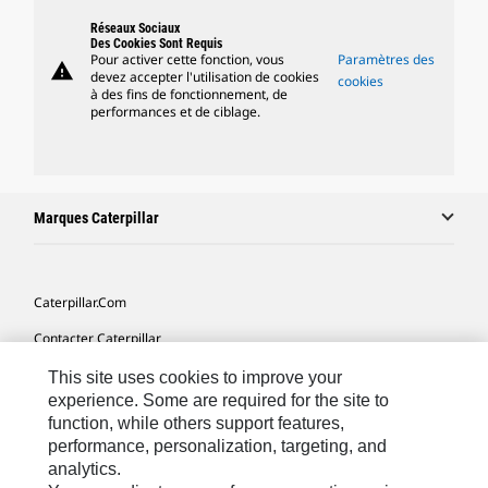
Réseaux Sociaux
Des Cookies Sont Requis
Pour activer cette fonction, vous
Paramètres des
warning
devez accepter l'utilisation de cookies
cookies
à des fins de fonctionnement, de
performances et de ciblage.
Marques Caterpillar
Caterpillar.com
Contacter Caterpillar
Mes Préférences Marketing
This site uses cookies to improve your
experience. Some are required for the site to
Plan Du Site
function, while others support features,
performance, personalization, targeting, and
Cookie Settings
analytics.
Légales