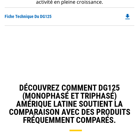
activité en pleine croissance.
file_download
Do
Fiche Technique Du DG125
P
O
in
a
N
Ta
DÉCOUVREZ COMMENT DG125
(MONOPHASÉ ET TRIPHASÉ)
AMÉRIQUE LATINE SOUTIENT LA
COMPARAISON AVEC DES PRODUITS
FRÉQUEMMENT COMPARÉS.