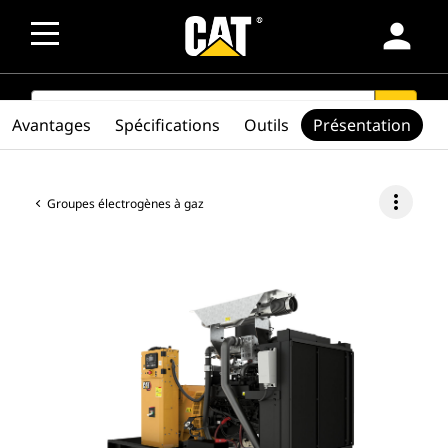
person
SEARCH
search
Avantages
Spécifications
Outils
Présentation
more_vert
Groupes électrogènes à gaz