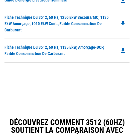
file_download
Guide D'énergie Électrique Nominale
P
O
Do
Fiche Technique Du 3512, 60 Hz, 1250 EkW Secours/MC, 1135
in
file_download
P
EkW Amorçage, 1010 EkW Cont., Faible Consommation De
a
O
Carburant
N
in
Ta
a
Do
Fiche Technique Du 3512, 60 Hz, 1135 EkW, Amorçage-DCP,
N
file_download
P
Faible Consommation De Carburant
Ta
O
in
a
N
Ta
DÉCOUVREZ COMMENT 3512 (60HZ)
SOUTIENT LA COMPARAISON AVEC