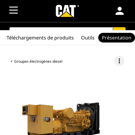
person
SEARCH
search
Téléchargements de produits
Outils
Présentation
more_vert
Groupes électrogènes diesel