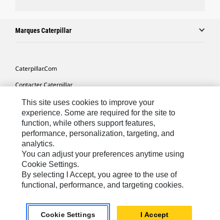
Marques Caterpillar
Caterpillar.com
Contacter Caterpillar
Mes Préférences Marketing
This site uses cookies to improve your
experience. Some are required for the site to
Plan Du Site
function, while others support features,
performance, personalization, targeting, and
Cookie Settings
analytics.
Légales
You can adjust your preferences anytime using
Cookie Settings.
Confidentialité
By selecting I Accept, you agree to the use of
functional, performance, and targeting cookies.
Europe - Français
© 2026 Caterpillar. Tous droits réservés.
Cookie Settings
I Accept