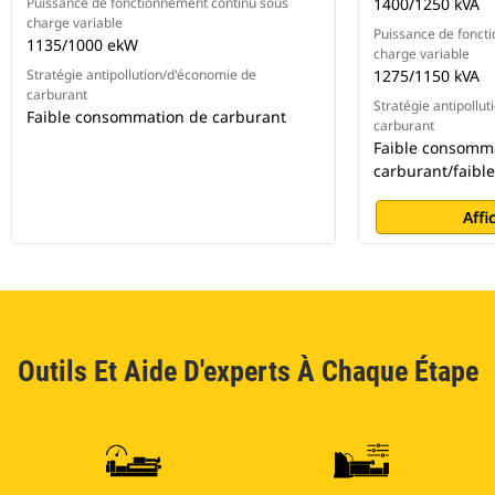
Puissance de fonctionnement continu sous
1400/1250 kVA
charge variable
Puissance de fonct
1135/1000 ekW
charge variable
Stratégie antipollution/d'économie de
1275/1150 kVA
carburant
Stratégie antipollu
Faible consommation de carburant
carburant
Faible consomm
carburant/faibl
Affi
Outils Et Aide D'experts À Chaque Étape