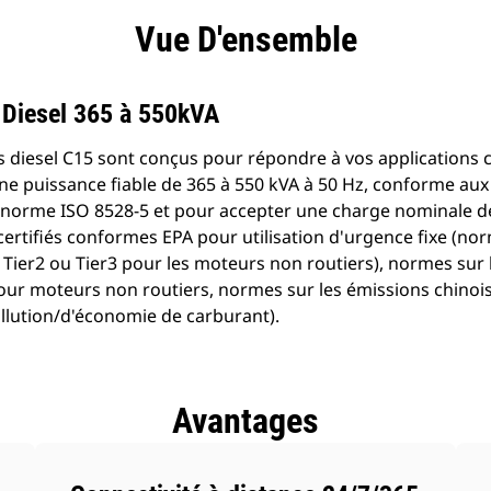
Téléchargements
ntages
Spécifications
Outils
Vue D'ensemble
de produits
 Diesel 365 à 550kVA
 diesel C15 sont conçus pour répondre à vos applications cr
une puissance fiable de 365 à 550 kVA à 50 Hz, conforme au
a norme ISO 8528-5 et pour accepter une charge nominale d
ertifiés conformes EPA pour utilisation d'urgence fixe (no
Tier2 ou Tier3 pour les moteurs non routiers), normes sur 
ur moteurs non routiers, normes sur les émissions chinoi
ollution/d'économie de carburant).
Avantages