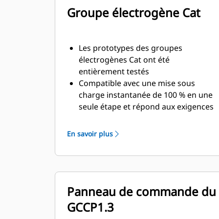
Groupe électrogène Cat
Les prototypes des groupes
électrogènes Cat ont été
entièrement testés
Compatible avec une mise sous
charge instantanée de 100 % en une
seule étape et répond aux exigences
de charge des normes NFPA110
Conformes aux exigences de la
En savoir plus
norme ISO 8528-5 relatives au
régime continu et à la réponse
transitoire
Panneau de commande du
GCCP1.3