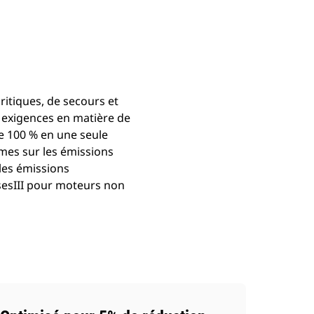
Présentation
Trouver Concessionnaire
Demander Un 
itiques, de secours et
x exigences en matière de
e 100 % en une seule
rmes sur les émissions
les émissions
sesIII pour moteurs non