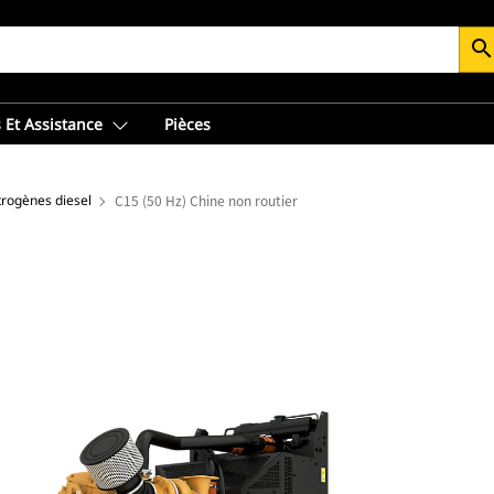
searc
 Et Assistance
Pièces
trogènes diesel
C15 (50 Hz) Chine non routier