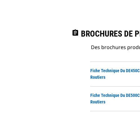
assignment
BROCHURES DE PR
Des brochures produi
Fiche Technique Du DE450C3
Routiers
Fiche Technique Du DE500C3
Routiers