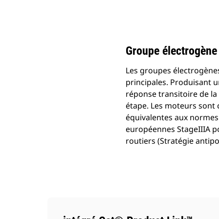
C15 (50 Hz) Chine Non Routier
Ava
Modifier le modèle
Groupe électrogène
Les groupes électrogènes
principales. Produisant 
réponse transitoire de l
étape. Les moteurs sont c
équivalentes aux normes 
européennes StageIIIA po
routiers (Stratégie antip