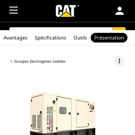
person
SEARCH
search
Avantages
Spécifications
Outils
Présentation
more_vert
Groupes électrogènes mobiles