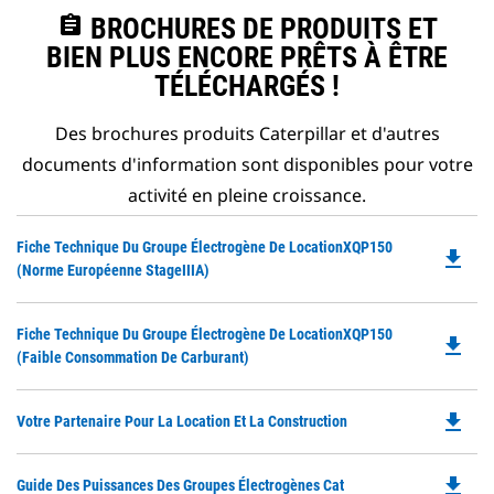
assignment
BROCHURES DE PRODUITS ET
BIEN PLUS ENCORE PRÊTS À ÊTRE
TÉLÉCHARGÉS !
Des brochures produits Caterpillar et d'autres
documents d'information sont disponibles pour votre
activité en pleine croissance.
Do
Fiche Technique Du Groupe Électrogène De LocationXQP150
file_download
P
(norme Européenne StageIIIA)
O
in
Do
Fiche Technique Du Groupe Électrogène De LocationXQP150
a
file_download
P
(faible Consommation De Carburant)
N
O
Ta
in
file_download
Do
Votre Partenaire Pour La Location Et La Construction
a
P
N
O
Ta
file_download
Do
Guide Des Puissances Des Groupes Électrogènes Cat
in