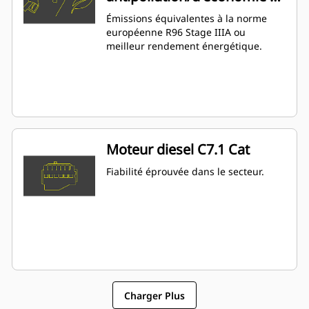
carburant
Émissions équivalentes à la norme
européenne R96 Stage IIIA ou
meilleur rendement énergétique.
Moteur diesel C7.1 Cat
Fiabilité éprouvée dans le secteur.
Charger Plus