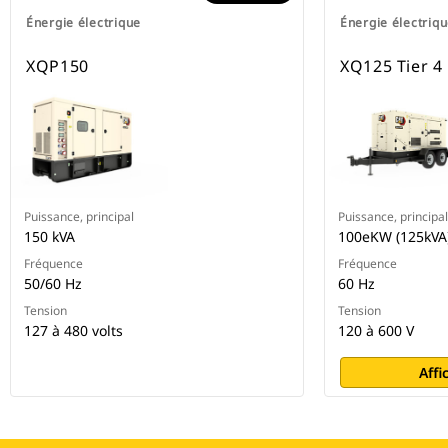
Énergie électrique
Énergie électriq
XQP150
XQ125 Tier 4 
Puissance, principal
Puissance, principal
150 kVA
100eKW (125kVA
Fréquence
Fréquence
50/60 Hz
60 Hz
Tension
Tension
127 à 480 volts
120 à 600 V
Affi