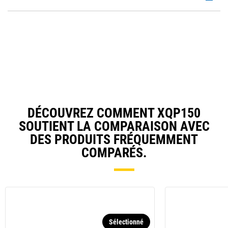
P
a
O
N
in
Ta
a
N
Ta
DÉCOUVREZ COMMENT XQP150
SOUTIENT LA COMPARAISON AVEC
DES PRODUITS FRÉQUEMMENT
COMPARÉS.
Sélectionné