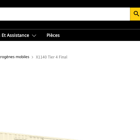
searc
 Et Assistance
Pièces
trogènes mobiles
X1140 Tier 4 Final