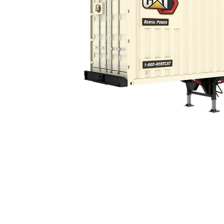
X1140 Tier 4 Final
Ava
Modifier le modèle