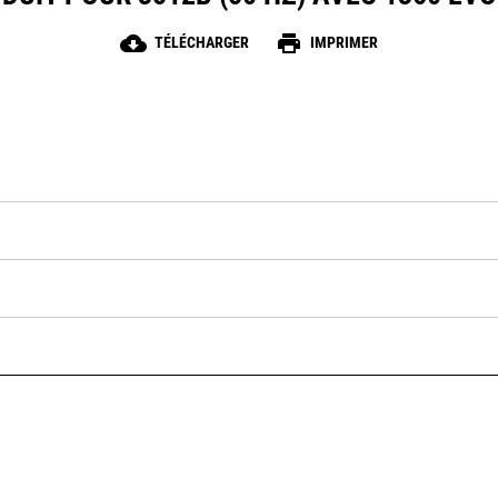
cloud_download
print
TÉLÉCHARGER
IMPRIMER