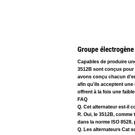
3512B (50 Hz) Avec 1360 Évolutif 1600-1875 KVA
Ava
Modifier le modèle
Groupe électrogène 
Capables de produire une
3512B sont conçus pour s
avons conçu chacun d'ent
afin qu'ils acceptent un
offrent à la fois une fai
FAQ
Q. Cet alternateur est-il
R. Oui, le 3512B, comme t
dans la norme ISO 8528, p
Q. Les alternateurs Cat son