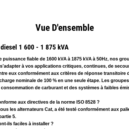
Téléchargements
ntages
Spécifications
Outils
Vue D'ensemble
de produits
diesel 1 600 - 1 875 kVA
 puissance fiable de 1600 kVA à 1875 kVA à 50Hz, nos gro
'adapter à vos applications critiques, continues, de secour
re eux conformément aux critères de réponse transitoire d
e charge nominale de 100 % en une seule étape. Les groupe
ble consommation de carburant et des systèmes à faibles émi
 conforme aux directives de la norme ISO 8528 ?
ous les alternateurs Cat, a été testé conformément aux pali
artie 5.
t-ils faciles à installer ?