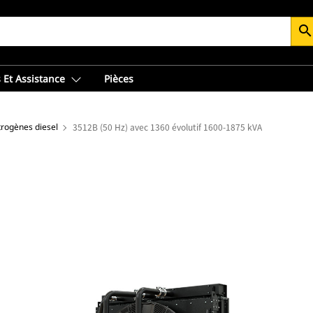
searc
 Et Assistance
Pièces
trogènes diesel
3512B (50 Hz) avec 1360 évolutif 1600-1875 kVA