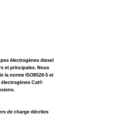
Présentation
Trouver Concessionnaire
Demander Un 
upes électrogènes diesel
s et principales. Nous
e la norme ISO8528-5 et
s électrogènes Cat®
ssions.
ers de charge décrites