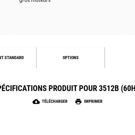
gros moteurs
NT STANDARD
OPTIONS
PÉCIFICATIONS PRODUIT POUR 3512B (60H
cloud_download
print
TÉLÉCHARGER
IMPRIMER