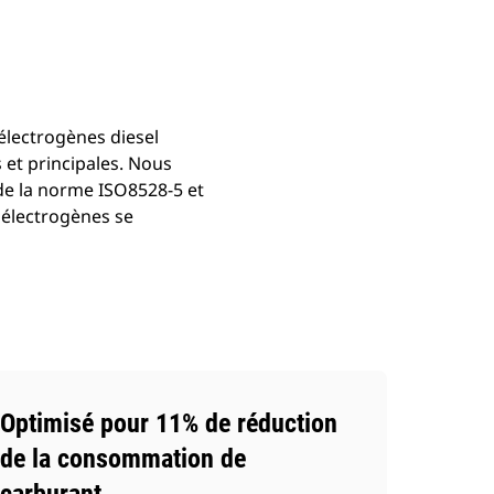
Présentation
Trouver Concessionnaire
Demander Un 
électrogènes diesel
 et principales. Nous
de la norme ISO8528-5 et
 électrogènes se
Optimisé pour 11% de réduction
de la consommation de