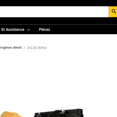
searc
 Et Assistance
Pièces
trogènes diesel
3512B (60Hz)