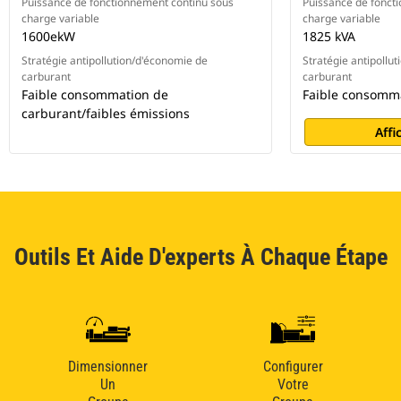
Puissance de fonctionnement continu sous
Puissance de fonct
charge variable
charge variable
1600ekW
1825 kVA
Stratégie antipollution/d'économie de
Stratégie antipollu
carburant
carburant
Faible consommation de
Faible consomm
carburant/faibles émissions
Affi
Outils Et Aide D'experts À Chaque Étape
Dimensionner
Configurer
Un
Votre