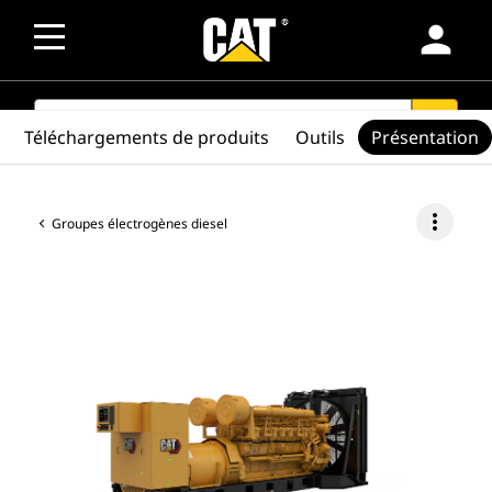
person
SEARCH
search
Téléchargements de produits
Outils
Présentation
more_vert
Groupes électrogènes diesel