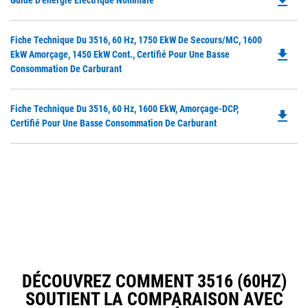
file_download
Guide D'énergie Électrique Nominale
P
O
Do
Fiche Technique Du 3516, 60 Hz, 1750 EkW De Secours/MC, 1600
in
file_download
P
EkW Amorçage, 1450 EkW Cont., Certifié Pour Une Basse
a
O
Consommation De Carburant
N
in
Ta
a
Do
Fiche Technique Du 3516, 60 Hz, 1600 EkW, Amorçage-DCP,
N
file_download
P
Certifié Pour Une Basse Consommation De Carburant
Ta
O
in
a
N
Ta
DÉCOUVREZ COMMENT 3516 (60HZ)
SOUTIENT LA COMPARAISON AVEC