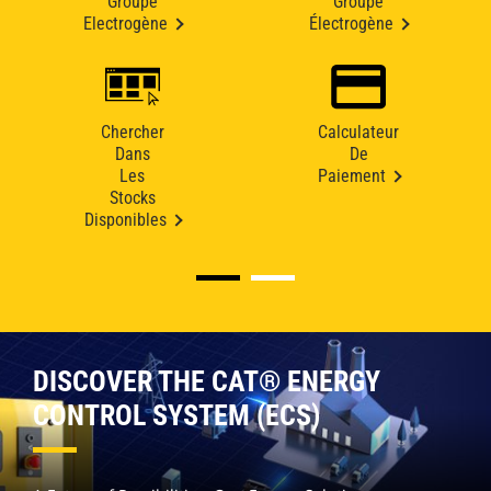
Groupe
Groupe
Electrogène
Électrogène
Chercher
Calculateur
Dans
De
Les
Paiement
Stocks
Disponibles
DISCOVER THE CAT® ENERGY
CONTROL SYSTEM (ECS)