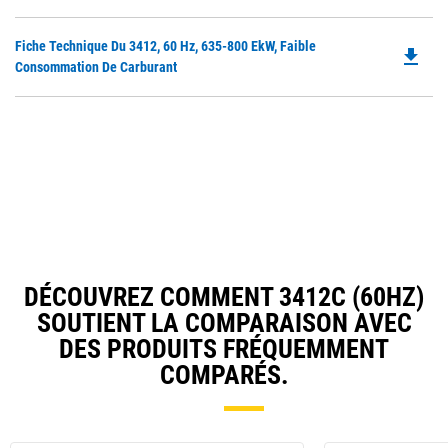
O
in
Do
Fiche Technique Du 3412, 60 Hz, 635-800 EkW, Faible
a
file_download
P
Consommation De Carburant
N
O
Ta
in
a
N
Ta
DÉCOUVREZ COMMENT 3412C (60HZ)
SOUTIENT LA COMPARAISON AVEC
DES PRODUITS FRÉQUEMMENT
COMPARÉS.