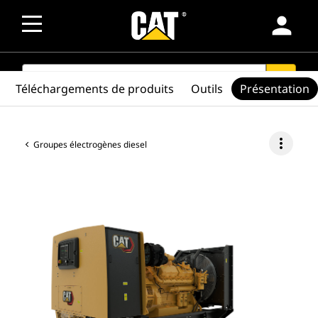
person
SEARCH
search
Téléchargements de produits
Outils
Présentation
more_vert
Groupes électrogènes diesel