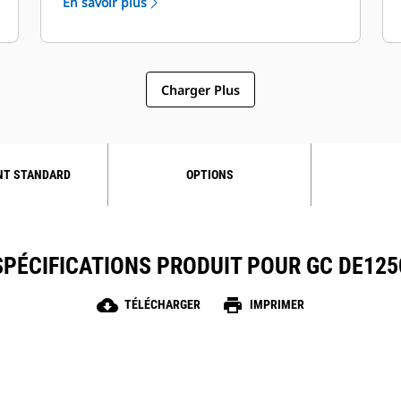
En savoir plus
Charger Plus
NT STANDARD
OPTIONS
SPÉCIFICATIONS PRODUIT POUR GC DE125
cloud_download
print
TÉLÉCHARGER
IMPRIMER