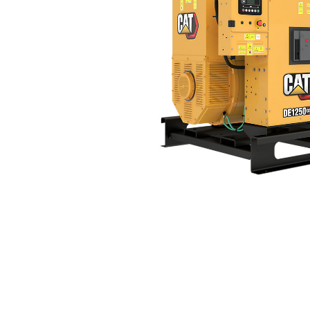
GC DE1250
Ava
Modifier le modèle