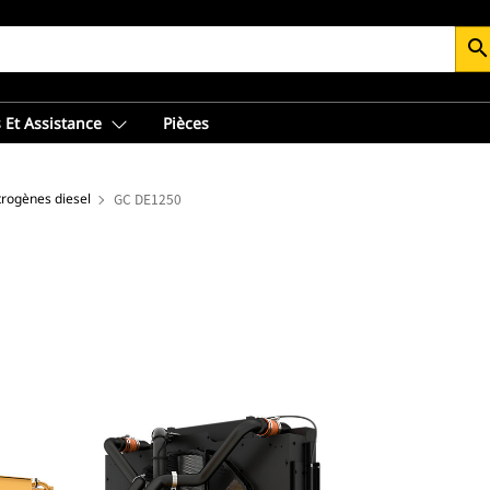
searc
 Et Assistance
Pièces
trogènes diesel
GC DE1250