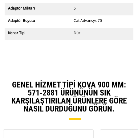
değiştiriciler de mevcuttur.
CW Özel Ataşman Değiştirici
Adaptör Miktarı
5
sistemle uyumlu ataşmanlar, sabit
hızlı ataşman değiştirici
Adaptör Boyutu
Cat Advansys 70
menteşeleri kullanır. CW Özel
Ataşman Değiştiricilerde bulunan
Kenar Tipi
Düz
takoz tarzı kilitleme sistemi
ataşmanları sabit tutar.
CW Özel Ataşman Değiştiriciler,
tüm paletli ve tekerlekli
ekskavatörler için mevcuttur.
GENEL HIZMET TIPI KOVA 900 MM:
571-2881 ÜRÜNÜNÜN SIK
KARŞILAŞTIRILAN ÜRÜNLERE GÖRE
NASIL DURDUĞUNU GÖRÜN.