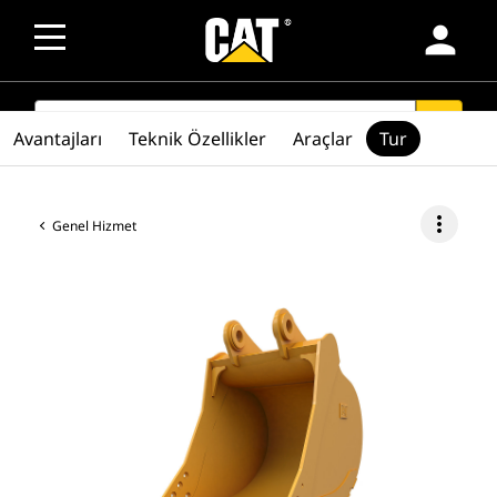
person
SEARCH
search
Avantajları
Teknik Özellikler
Araçlar
Tur
more_vert
Genel Hizmet