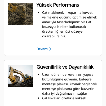
Yüksek Performans
Cat makinenizi, koparma kuvvetini
ve makine gücünü optimize etmek
amacıyla tasarladığımız bir Cat
kovasıyla birlikte kullanarak
üretkenliği en üst düzeye
çıkarabilirsiniz.
Çift yarıçaplı kovan profili kovanın
içine malzeme akışını iyileştirir.
Devamı
İlave taban mesafesi, kovanın alt
tarafının kazı yapmamasını
sağlayarak bakım maliyetlerini
azaltır.
Güvenilirlik ve Dayanıklılık
Kazma işlemi sırasında yakıt
tüketimi en yüksek düzeydedir. Cat
Uzun dönemde kovanızın yapısal
kovaları, makinenizin toplam
bütünlüğüne güvenin. Entegre
çalışma üretkenliğini iyileştirmek
menteşe plakası, kaynak bağlantılı
amacıyla malzemeleri hızlı biçimde
menteşe plakasına göre kuvvetin
kesmek üzere tasarlanmıştır.
daha iyi dağıtılmasını sağlar
Daha az zamanda daha fazla
Cat kovaları özellikle yüksek
malzeme yükleyin. Kovanın şekli ve
aşınmaya maruz kalan kısımları