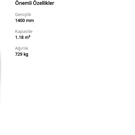
Önemli Özellikler
Genişlik
1400 mm
Kapasite
1.18 m³
Ağırlık
729 kg
Temsilci Bul