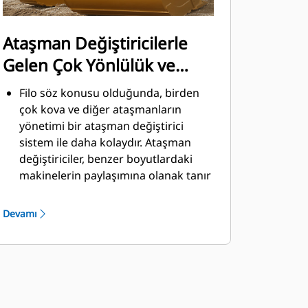
Ataşman Değiştiricilerle
Gelen Çok Yönlülük ve
Kolaylık
Filo söz konusu olduğunda, birden
çok kova ve diğer ataşmanların
yönetimi bir ataşman değiştirici
sistem ile daha kolaydır. Ataşman
değiştiriciler, benzer boyutlardaki
makinelerin paylaşımına olanak tanır
ve ataşmanlar güvenli kabin
ortamından çıkılmadan saniyeler
Devamı
içinde değiştirilebilir.
Doğrudan makineye pim ile
takılabilen kovalar, Pimli Kavrayıcı
®
Performans kovaları hariç, Cat
Pimli
Kavrayıcı Ataşman Değiştiricilerle de
uyumludur. Pimli Kavrayıcı