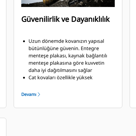
Güvenilirlik ve Dayanıklılık
Uzun dönemde kovanızın yapısal
bütünlüğüne güvenin. Entegre
menteşe plakası, kaynak bağlantılı
menteşe plakasına göre kuvvetin
daha iyi dağıtılmasını sağlar
Cat kovaları özellikle yüksek
aşınmaya maruz kalan kısımları çok
güçlü, aşınmaya dirençli çelikten
Devamı
üretilmiştir
Cat Zemin Kavrama Ataşmanları
(GET) ile kovanızın malzemeyle temas
eden ve yüksek aşınma görülen
kısımlarını koruyun
®
™
Cat
Advansys
GET ile zorlu