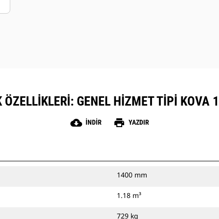
 ÖZELLIKLERI: GENEL HIZMET TIPI KOVA 1
cloud_download
print
İNDIR
YAZDIR
1400 mm
1.18 m³
729 kg