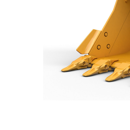
Genel Hizmet Tipi Kova 1.400 Mm: 552-8199
Avan
Modeli Değiştirin