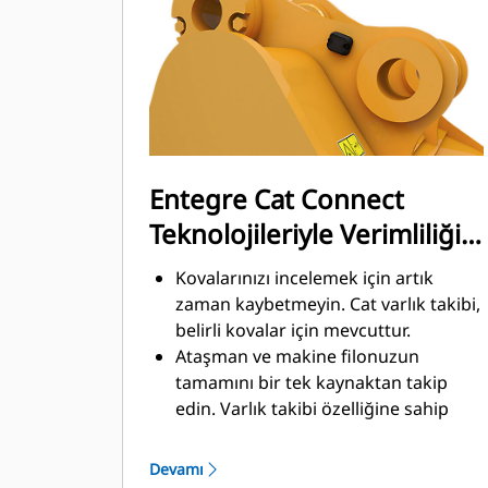
üretkenliğini iyileştirmek amacıyla
malzemeleri hızlı biçimde kesmek
üzere tasarlanmıştır.
Daha az zamanda daha fazla
malzeme yükleyin. Kovanın şekli ve
yan koruyucular, her yüklemede daha
fazla malzemeyi kovada tutar.
Entegre Cat Connect
Teknolojileriyle Verimliliği
ve Üretkenliği Artırın
Kovalarınızı incelemek için artık
zaman kaybetmeyin. Cat varlık takibi,
belirli kovalar için mevcuttur.
Ataşman ve makine filonuzun
tamamını bir tek kaynaktan takip
edin. Varlık takibi özelliğine sahip
®
kovalar, VisionLink
içinden ve
™
Product Link
aboneliği olan
Devamı
ekipmanlar vasıtasıyla