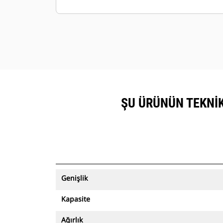
görüntülenebilir.
Makinelerinizi güvende tutun. Varlık
izleme özelliğine sahip kovalar, kolay
kurulumlu saha sınırından çıktığı
zaman bir uyarı gönderir.
ŞU ÜRÜNÜN TEKNIK
Genişlik
Kapasite
Ağırlık