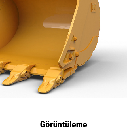
tajları
Teknik Özellikler
Araçlar
Tur
Görüntüleme