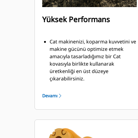
Yüksek Performans
Cat makinenizi, koparma kuvvetini ve
makine gücünü optimize etmek
amacıyla tasarladığımız bir Cat
kovasıyla birlikte kullanarak
üretkenliği en üst düzeye
çıkarabilirsiniz.
Çift yarıçaplı kovan profili kovanın
içine malzeme akışını iyileştirir. İlave
Devamı
taban mesafesi, kovanın alt tarafının
kazı yapmamasını sağlayarak bakım
maliyetlerini azaltır.
Kazma işlemi sırasında yakıt tüketimi
en yüksek düzeydedir. Cat kovaları,
makinenizin toplam çalışma