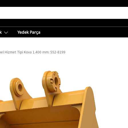
k
Yedek Parça
el Hizmet Tipi Kova 1.400 mm: 552-8199