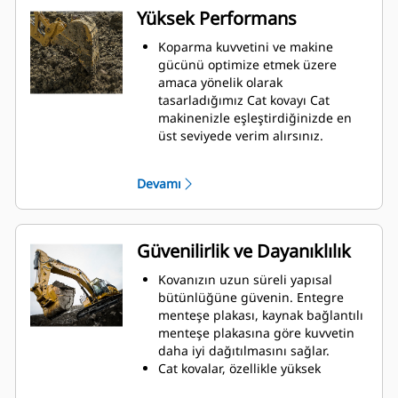
Yüksek Performans
Koparma kuvvetini ve makine
gücünü optimize etmek üzere
amaca yönelik olarak
tasarladığımız Cat kovayı Cat
makinenizle eşleştirdiğinizde en
üst seviyede verim alırsınız.
Çift yarıçaplı kovan profili, kovaya
malzeme akışını iyileştirir. Ekstra
Devamı
topuk mesafesi, kovanın alt
kısmının sürüklenmemesini
sağlayarak bakım maliyetlerini
azaltır.
Güvenilirlik ve Dayanıklılık
Kazma işlemi sırasında yakıt
tüketimi zirveye çıkar. Cat kovalar,
Kovanızın uzun süreli yapısal
makinenizin genel çalışma
bütünlüğüne güvenin. Entegre
verimliliğini geliştirmek için
menteşe plakası, kaynak bağlantılı
malzemeyi hızla kesmek üzere
menteşe plakasına göre kuvvetin
tasarlanmıştır.
daha iyi dağıtılmasını sağlar.
Daha az sürede daha çok malzeme
Cat kovalar, özellikle yüksek
yükleyin. Kovanın şekli ve kenar
aşınmaya maruz kalan