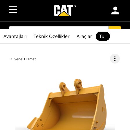
person
SEARCH
search
Avantajları
Teknik Özellikler
Araçlar
Tur
more_vert
Genel Hizmet