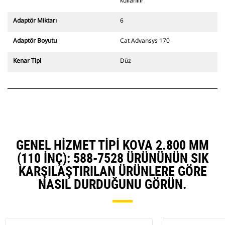
ekskavatörlerle uyumludur. Kanal
kullanılır
açma genişliğine uygun ataşman
değiştiriciler de mevcuttur.
Adaptör Miktarı
6
CW Özel Ataşman Değiştirici
sistemle uyumlu ataşmanlarda
Adaptör Boyutu
Cat Advansys 170
sabit, hızlı ataşman değiştirici
menteşeleri kullanılır. CW Özel
Kenar Tipi
Düz
Ataşman Değiştiricilerde,
ataşmanları emniyette tutmak için
kama stili kilitleme sistemi
kullanılır.
CW Özel Ataşman Değiştiriciler
tüm paletli ve tekerlekli
ekskavatörler için mevcuttur.
GENEL HIZMET TIPI KOVA 2.800 MM
(110 INÇ): 588-7528 ÜRÜNÜNÜN SIK
KARŞILAŞTIRILAN ÜRÜNLERE GÖRE
NASIL DURDUĞUNU GÖRÜN.