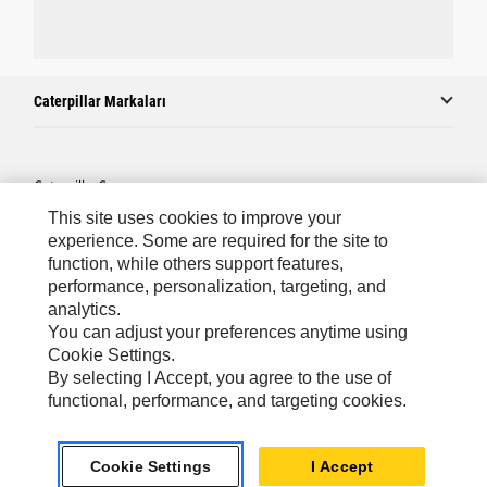
Caterpillar Markaları
Caterpillar.com
This site uses cookies to improve your
Caterpillar Müşteri Hizmetleri Ve Iletişim
experience. Some are required for the site to
Site Haritası
function, while others support features,
performance, personalization, targeting, and
Cookie Settings
analytics.
Yasal
You can adjust your preferences anytime using
Cookie Settings.
Gizlilik
By selecting I Accept, you agree to the use of
functional, performance, and targeting cookies.
Africa, Middle East ‧ Türk
© 2026 Caterpillar. Tüm Hakları Saklıdır.
Cookie Settings
I Accept