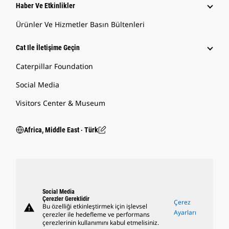
Haber Ve Etkinlikler
Ürünler Ve Hizmetler Basın Bültenleri
Cat Ile İletişime Geçin
Caterpillar Foundation
Social Media
Visitors Center & Museum
Africa, Middle East ‧ Türk
Social Media
Çerezler Gereklidir
Çerez
warning
Bu özelliği etkinleştirmek için işlevsel
Ayarları
çerezler ile hedefleme ve performans
çerezlerinin kullanımını kabul etmelisiniz.