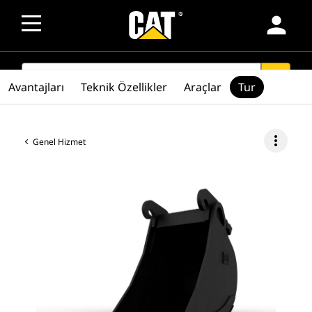
person
SEARCH
search
Avantajları
Teknik Özellikler
Araçlar
Tur
more_vert
Genel Hizmet