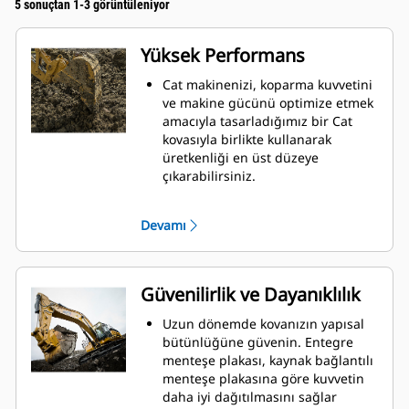
5 sonuçtan 1-3 görüntüleniyor
Yüksek Performans
Cat makinenizi, koparma kuvvetini
ve makine gücünü optimize etmek
amacıyla tasarladığımız bir Cat
kovasıyla birlikte kullanarak
üretkenliği en üst düzeye
çıkarabilirsiniz.
Çift yarıçaplı kovan profili kovanın
içine malzeme akışını iyileştirir.
Devamı
İlave taban mesafesi, kovanın alt
tarafının kazı yapmamasını
sağlayarak bakım maliyetlerini
azaltır.
Güvenilirlik ve Dayanıklılık
Kazma işlemi sırasında yakıt
tüketimi en yüksek düzeydedir. Cat
Uzun dönemde kovanızın yapısal
kovaları, makinenizin toplam
bütünlüğüne güvenin. Entegre
çalışma üretkenliğini iyileştirmek
menteşe plakası, kaynak bağlantılı
amacıyla malzemeleri hızlı biçimde
menteşe plakasına göre kuvvetin
kesmek üzere tasarlanmıştır.
daha iyi dağıtılmasını sağlar