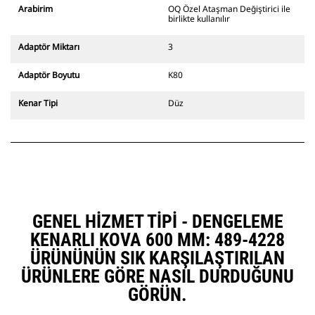
ekskavatörlerle uyumludur. Kanal
Arabirim
OQ Özel Ataşman Değiştirici ile
açmaya uygun genişlikte ataşman
birlikte kullanılır
değiştiriciler de mevcuttur.
CW Özel Ataşman Değiştirici
Adaptör Miktarı
3
sistemle uyumlu ataşmanlar, sabit
hızlı ataşman değiştirici
Adaptör Boyutu
K80
menteşeleri kullanır. CW Özel
Ataşman Değiştiricilerde bulunan
Kenar Tipi
Düz
takoz tarzı kilitleme sistemi
ataşmanları sabit tutar.
CW Özel Ataşman Değiştiriciler,
tüm paletli ve tekerlekli
ekskavatörler için mevcuttur.
GENEL HIZMET TIPI - DENGELEME
KENARLI KOVA 600 MM: 489-4228
ÜRÜNÜNÜN SIK KARŞILAŞTIRILAN
ÜRÜNLERE GÖRE NASIL DURDUĞUNU
GÖRÜN.