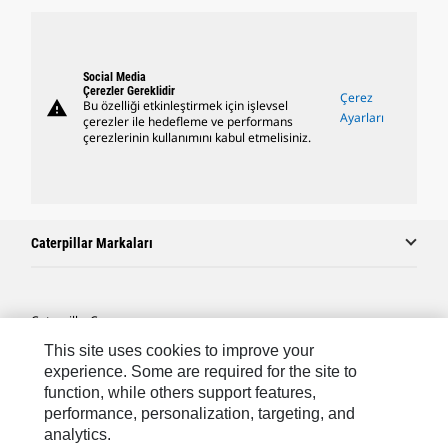
Social Media
Çerezler Gereklidir
Çerez
warning
Bu özelliği etkinleştirmek için işlevsel
Ayarları
çerezler ile hedefleme ve performans
çerezlerinin kullanımını kabul etmelisiniz.
Caterpillar Markaları
Caterpillar.com
This site uses cookies to improve your
Caterpillar Müşteri Hizmetleri Ve Iletişim
experience. Some are required for the site to
Site Haritası
function, while others support features,
performance, personalization, targeting, and
Cookie Settings
analytics.