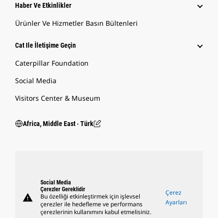
Haber Ve Etkinlikler
Ürünler Ve Hizmetler Basın Bültenleri
Cat Ile İletişime Geçin
Caterpillar Foundation
Social Media
Visitors Center & Museum
Africa, Middle East ‧ Türk
Social Media
Çerezler Gereklidir
Çerez
warning
Bu özelliği etkinleştirmek için işlevsel
Ayarları
çerezler ile hedefleme ve performans
çerezlerinin kullanımını kabul etmelisiniz.