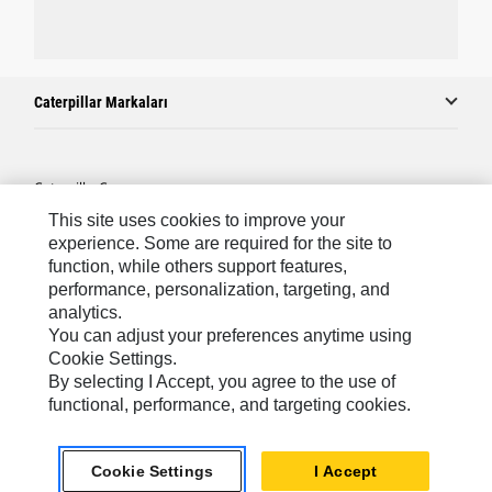
Caterpillar Markaları
Caterpillar.com
This site uses cookies to improve your
Caterpillar Müşteri Hizmetleri Ve Iletişim
experience. Some are required for the site to
Site Haritası
function, while others support features,
performance, personalization, targeting, and
Cookie Settings
analytics.
Yasal
You can adjust your preferences anytime using
Cookie Settings.
Gizlilik
By selecting I Accept, you agree to the use of
functional, performance, and targeting cookies.
Africa, Middle East ‧ Türk
© 2026 Caterpillar. Tüm Hakları Saklıdır.
Cookie Settings
I Accept