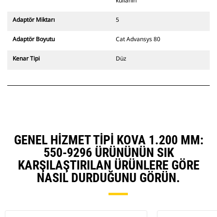
değiştiriciler de mevcuttur.
kullanın
CW Özel Ataşman Değiştirici
sistemle uyumlu ataşmanlar, sabit
Adaptör Miktarı
5
hızlı ataşman değiştirici
menteşeleri kullanır. CW Özel
Adaptör Boyutu
Cat Advansys 80
Ataşman Değiştiricilerde bulunan
takoz tarzı kilitleme sistemi
Kenar Tipi
Düz
ataşmanları sabit tutar.
CW Özel Ataşman Değiştiriciler,
tüm paletli ve tekerlekli
ekskavatörler için mevcuttur.
GENEL HIZMET TIPI KOVA 1.200 MM:
550-9296 ÜRÜNÜNÜN SIK
KARŞILAŞTIRILAN ÜRÜNLERE GÖRE
NASIL DURDUĞUNU GÖRÜN.