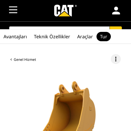
person
SEARCH
search
Avantajları
Teknik Özellikler
Araçlar
Tur
more_vert
Genel Hizmet