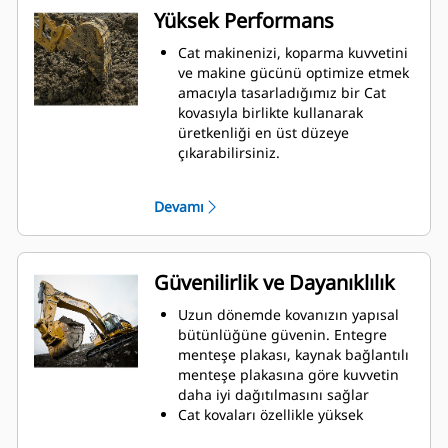
Yüksek Performans
Cat makinenizi, koparma kuvvetini
ve makine gücünü optimize etmek
amacıyla tasarladığımız bir Cat
kovasıyla birlikte kullanarak
üretkenliği en üst düzeye
çıkarabilirsiniz.
Çift yarıçaplı kovan profili kovanın
içine malzeme akışını iyileştirir.
Devamı
İlave taban mesafesi, kovanın alt
tarafının kazı yapmamasını
sağlayarak bakım maliyetlerini
azaltır.
Güvenilirlik ve Dayanıklılık
Kazma işlemi sırasında yakıt
tüketimi en yüksek düzeydedir. Cat
Uzun dönemde kovanızın yapısal
kovaları, makinenizin toplam
bütünlüğüne güvenin. Entegre
çalışma üretkenliğini iyileştirmek
menteşe plakası, kaynak bağlantılı
amacıyla malzemeleri hızlı biçimde
menteşe plakasına göre kuvvetin
kesmek üzere tasarlanmıştır.
daha iyi dağıtılmasını sağlar
Daha az zamanda daha fazla
Cat kovaları özellikle yüksek
malzeme yükleyin. Kovanın şekli ve
aşınmaya maruz kalan kısımları