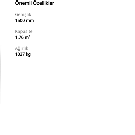
Önemli Özellikler
Genişlik
1500 mm
Kapasite
1.76 m³
Ağırlık
1037 kg
Temsilci Bul