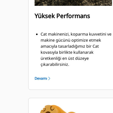
Yüksek Performans
Cat makinenizi, koparma kuvvetini ve
makine gücünü optimize etmek
amacıyla tasarladığımız bir Cat
kovasıyla birlikte kullanarak
üretkenliği en üst düzeye
çıkarabilirsiniz.
Çift yarıçaplı kovan profili kovanın
içine malzeme akışını iyileştirir. İlave
Devamı
taban mesafesi, kovanın alt tarafının
kazı yapmamasını sağlayarak bakım
maliyetlerini azaltır.
Kazma işlemi sırasında yakıt tüketimi
en yüksek düzeydedir. Cat kovaları,
makinenizin toplam çalışma