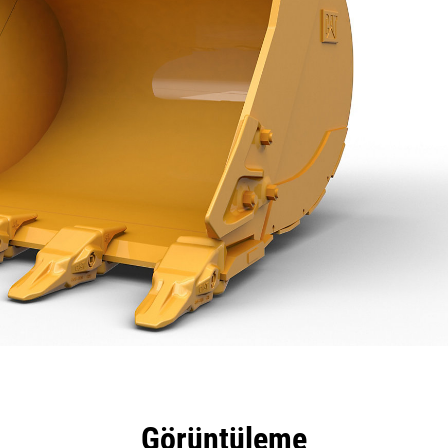
tajları
Teknik Özellikler
Araçlar
Tur
Görüntüleme