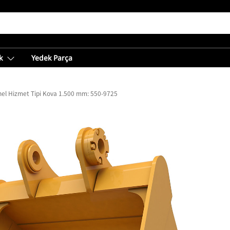
k
Yedek Parça
el Hizmet Tipi Kova 1.500 mm: 550-9725