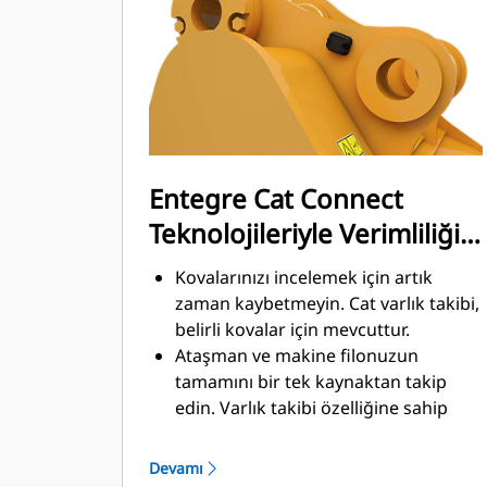
üretkenliğini iyileştirmek amacıyla
malzemeleri hızlı biçimde kesmek
üzere tasarlanmıştır.
Daha az zamanda daha fazla
malzeme yükleyin. Kovanın şekli ve
yan koruyucular, her yüklemede daha
fazla malzemeyi kovada tutar.
Entegre Cat Connect
Teknolojileriyle Verimliliği
ve Üretkenliği Artırın
Kovalarınızı incelemek için artık
zaman kaybetmeyin. Cat varlık takibi,
belirli kovalar için mevcuttur.
Ataşman ve makine filonuzun
tamamını bir tek kaynaktan takip
edin. Varlık takibi özelliğine sahip
®
kovalar, VisionLink
içinden ve
™
Product Link
aboneliği olan
Devamı
ekipmanlar vasıtasıyla