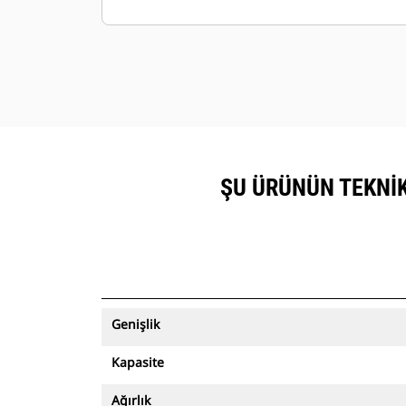
görüntülenebilir.
Makinelerinizi güvende tutun. Varlık
izleme özelliğine sahip kovalar, kolay
kurulumlu saha sınırından çıktığı
zaman bir uyarı gönderir.
ŞU ÜRÜNÜN TEKNIK
Genişlik
Kapasite
Ağırlık