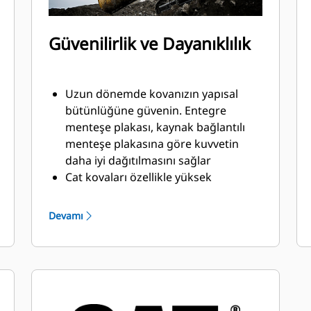
Güvenilirlik ve Dayanıklılık
Uzun dönemde kovanızın yapısal
bütünlüğüne güvenin. Entegre
menteşe plakası, kaynak bağlantılı
menteşe plakasına göre kuvvetin
daha iyi dağıtılmasını sağlar
Cat kovaları özellikle yüksek
aşınmaya maruz kalan kısımları çok
güçlü, aşınmaya dirençli çelikten
Devamı
üretilmiştir
Cat Zemin Kavrama Ataşmanları
(GET) ile kovanızın malzemeyle temas
eden ve yüksek aşınma görülen
kısımlarını koruyun
®
™
Cat
Advansys
GET ile zorlu