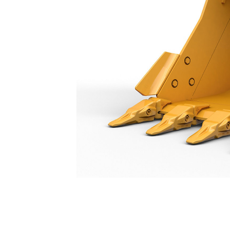
Genel Hizmet Tipi Kova 1.500 Mm: 550-9725
Avan
Modeli Değiştirin