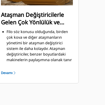
Ataşman Değiştiricilerle
Gelen Çok Yönlülük ve
Kolaylık
Filo söz konusu olduğunda, birden
çok kova ve diğer ataşmanların
yönetimi bir ataşman değiştirici
sistem ile daha kolaydır. Ataşman
değiştiriciler, benzer boyutlardaki
makinelerin paylaşımına olanak tanır
ve ataşmanlar güvenli kabin
ortamından çıkılmadan saniyeler
Devamı
içinde değiştirilebilir.
Doğrudan makineye pim ile
takılabilen kovalar, Pimli Kavrayıcı
®
Performans kovaları hariç, Cat
Pimli
Kavrayıcı Ataşman Değiştiricilerle de
uyumludur. Pimli Kavrayıcı