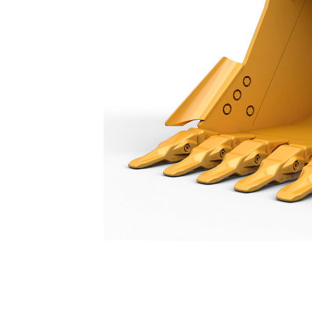
Caçamba Reforçada De 1350 Mm (54 Pol.): 552-8241
Ben
Alterar Modelo