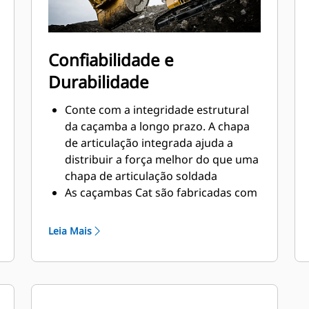
Confiabilidade e
Durabilidade
Conte com a integridade estrutural
da caçamba a longo prazo. A chapa
de articulação integrada ajuda a
distribuir a força melhor do que uma
chapa de articulação soldada
As caçambas Cat são fabricadas com
aço resistente à abrasão de alta
resistência, especialmente em áreas
Leia Mais
que se desgastam muito
Proteja as áreas de grande desgaste
da caçamba que têm contato com a
maioria dos materiais com as
Ferramentas de Penetração no Solo