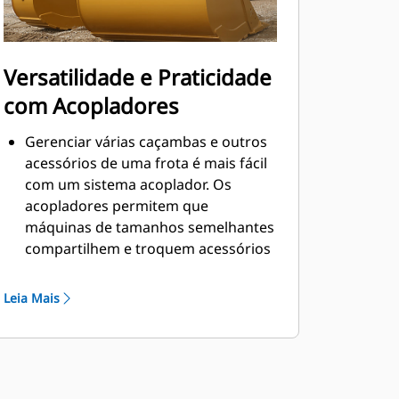
Versatilidade e Praticidade
com Acopladores
Gerenciar várias caçambas e outros
acessórios de uma frota é mais fácil
com um sistema acoplador. Os
acopladores permitem que
máquinas de tamanhos semelhantes
compartilhem e troquem acessórios
em segundos sem sair da segurança
da cabine.
Leia Mais
As caçambas que podem ser
acopladas diretamente à máquina
também são compatíveis com os
Acopladores de Engate Rápido "Pin
®
Grabber" Cat
, exceto as caçambas