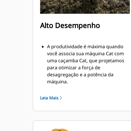
Alto Desempenho
A produtividade é máxima quando
você associa sua máquina Cat com
uma caçamba Cat, que projetamos
para otimizar a força de
desagregação e a potência da
máquina.
O perfil de revestimento de raio
duplo melhora o fluxo do material na
Leia Mais
caçamba. A folga maior do braço de
apoio garante que o fundo da
caçamba não seja arrastado,
reduzindo os custos de manutenção.
O consumo de combustível atinge o