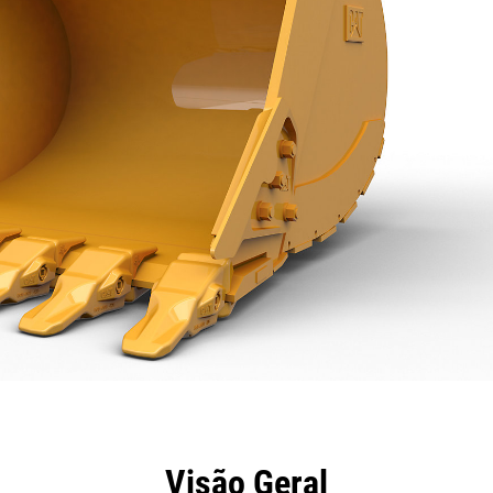
efícios
Especificações
Ferramentas
Galeria
Visão Geral