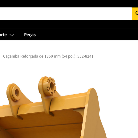
se
orte
Peças
Caçamba Reforçada de 1350 mm (54 pol.): 552-8241