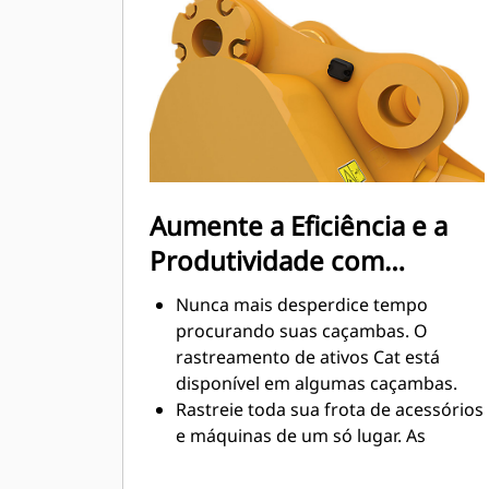
nível máximo durante a escavação.
As caçambas Cat foram
desenvolvidas para cortar materiais
rapidamente e aprimorar a eficiência
operacional total da máquina.
Carregue mais material em menos
tempo. A forma e as barras laterais
da caçamba mantêm a maior parte
Aumente a Eficiência e a
do material na caçamba em todas as
Produtividade com
cargas.
Tecnologias Cat Connect
Nunca mais desperdice tempo
Integradas
procurando suas caçambas. O
rastreamento de ativos Cat está
disponível em algumas caçambas.
Rastreie toda sua frota de acessórios
e máquinas de um só lugar. As
caçambas com rastreamento de
ativos podem ser visualizadas no