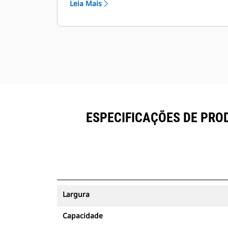
Leia Mais
®
VisionLink
e no equipamento com
™
assinatura Product Link
.
Mantenha seus ativos protegidos. As
caçambas com um rastreador de
ativos enviarão um alerta se
ultrapassarem um limite do local
fácil de configurar.
ESPECIFICAÇÕES DE PRO
Largura
Capacidade