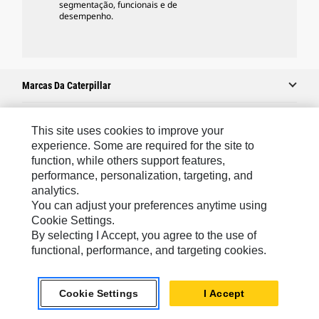
segmentação, funcionais e de
desempenho.
Marcas Da Caterpillar
This site uses cookies to improve your
Caterpillar.com
experience. Some are required for the site to
function, while others support features,
Caterpillar Contato E Suporte
performance, personalization, targeting, and
Minhas Preferências De Marketing
analytics.
You can adjust your preferences anytime using
Mapa Do Local
Cookie Settings.
Cookie Settings
By selecting I Accept, you agree to the use of
functional, performance, and targeting cookies.
Legal
Privacidade
Cookie Settings
I Accept
chat_bubble
Chat