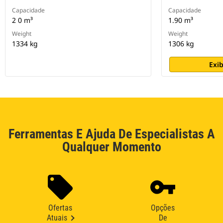
Capacidade
Capacidade
2 0 m³
1.90 m³
Weight
Weight
1334 kg
1306 kg
Exib
Ferramentas E Ajuda De Especialistas A
Qualquer Momento
Ofertas
Opções
Atuais
De