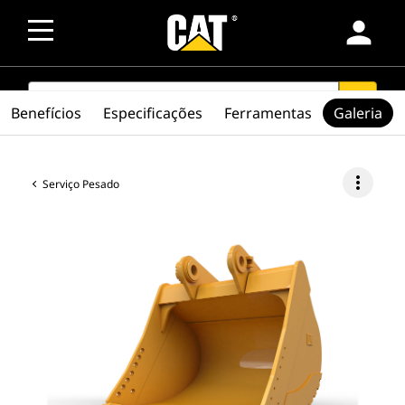
person
SEARCH
search
Benefícios
Especificações
Ferramentas
Galeria
more_vert
Serviço Pesado