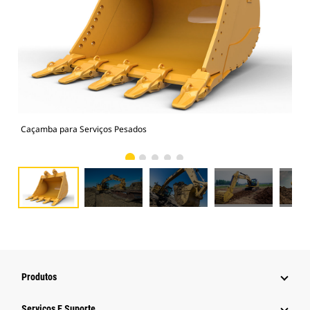
Caçamba para Serviços Pesados
325
Produtos
Serviços E Suporte