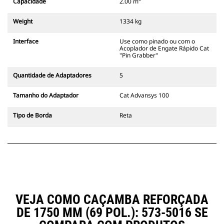
Capacidade
2.00 m³
acoplador, sempre na linha de
visão do operador.
Weight
1334 kg
Os Acopladores de Engate Rápido
Cat "Pin Grabber" são compatíveis
Interface
Use como pinado ou com o
com as escavadeiras com esteira
Acoplador de Engate Rápido Cat
311-352 e todas as escavadeiras
"Pin Grabber"
com rodas. Acopladores com
largura de valetamento também
Quantidade de Adaptadores
5
estão disponíveis.
Os acessórios compatíveis com o
Tamanho do Adaptador
Cat Advansys 100
sistema Acoplador Dedicado CW
usam articulações fixas de
Tipo de Borda
Reta
acoplador rápido. Os Acopladores
Dedicados CW possuem um
sistema de travamento em estilo
de cunha para manter os
acessórios presos.
Os Acopladores Dedicados CW
estão disponíveis para todas as
escavadeiras com esteira e com
VEJA COMO CAÇAMBA REFORÇADA
rodas.
DE 1750 MM (69 POL.): 573-5016 SE