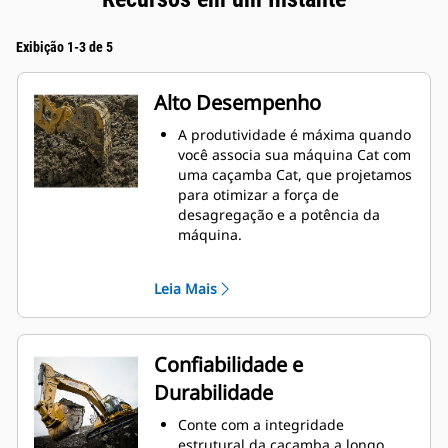
Exibição 1-3 de 5
Alto Desempenho
A produtividade é máxima quando
você associa sua máquina Cat com
uma caçamba Cat, que projetamos
para otimizar a força de
desagregação e a potência da
máquina.
O perfil de revestimento de raio
duplo melhora o fluxo do material
Leia Mais
na caçamba. A folga maior do
braço de apoio garante que o
fundo da caçamba não seja
arrastado, reduzindo os custos de
Confiabilidade e
manutenção.
Durabilidade
O consumo de combustível atinge
o nível máximo durante a
Conte com a integridade
escavação. As caçambas Cat foram
estrutural da caçamba a longo