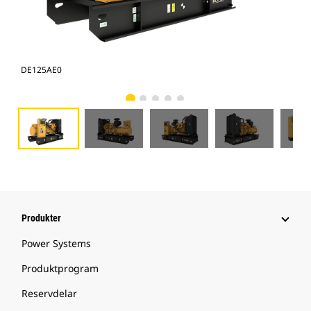
DE125AE0
DE
Produkter
Power Systems
Produktprogram
Reservdelar