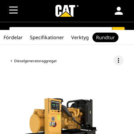
person
SEARCH
search
Fördelar
Specifikationer
Verktyg
Rundtur
more_vert
Dieselgeneratoraggregat