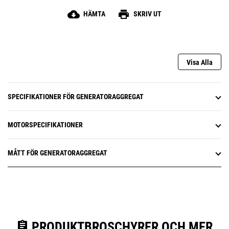
cloud_download
print
HÄMTA
SKRIV UT
Visa Alla
SPECIFIKATIONER FÖR GENERATORAGGREGAT
MOTORSPECIFIKATIONER
MÅTT FÖR GENERATORAGGREGAT
assignment
PRODUKTBROSCHYRER OCH MER