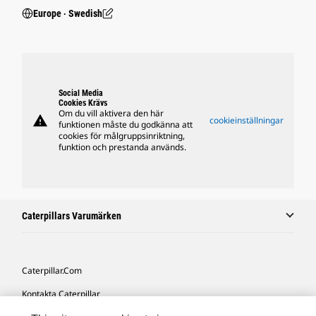
Europe ‧ Swedish
Social Media
Cookies Krävs
Om du vill aktivera den här
warning
cookieinställningar
funktionen måste du godkänna att
cookies för målgruppsinriktning,
funktion och prestanda används.
Caterpillars Varumärken
Caterpillar.com
Kontakta Caterpillar