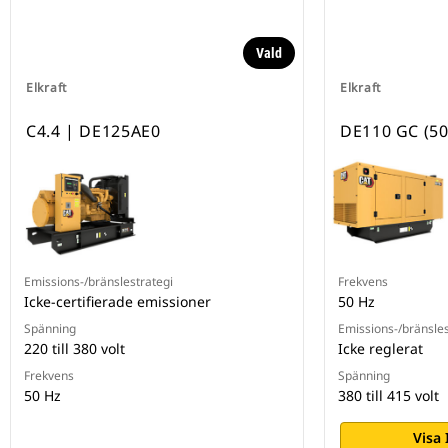
Vald
Elkraft
Elkraft
C4.4 | DE125AE0
DE110 GC (50
Emissions-/bränslestrategi
Frekvens
Icke-certifierade emissioner
50 Hz
Spänning
Emissions-/bränsles
220 till 380 volt
Icke reglerat
Frekvens
Spänning
50 Hz
380 till 415 volt
Visa