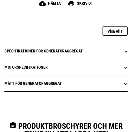
cloud_download
print
HÄMTA
SKRIV UT
Visa Alla
SPECIFIKATIONER FÖR GENERATORAGGREGAT
MOTORSPECIFIKATIONER
MÅTT FÖR GENERATORAGGREGAT
assignment
PRODUKTBROSCHYRER OCH MER