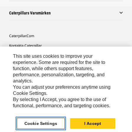
Caterpillars Varumärken
Caterpillar.com
Kontakta Caterpillar
Mina Marknadsföringspreferenser
This site uses cookies to improve your
experience. Some are required for the site to
Platskarta
function, while others support features,
performance, personalization, targeting, and
Cookie Settings
analytics.
Juridiskt
You can adjust your preferences anytime using
Cookie Settings.
Sekretess
By selecting I Accept, you agree to the use of
functional, performance, and targeting cookies.
Europe-Swedish
© 2026 Caterpillar. Med ensamrätt.
Cookie Settings
I Accept