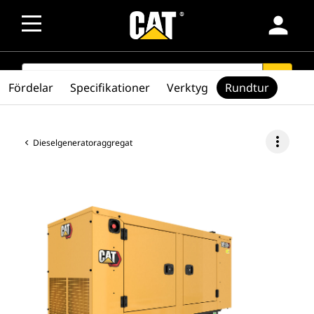
person
SEARCH
search
Fördelar
Specifikationer
Verktyg
Rundtur
more_vert
Dieselgeneratoraggregat