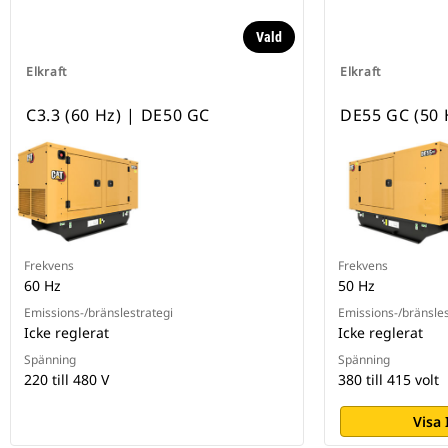
Vald
Elkraft
Elkraft
C3.3 (60 Hz) | DE50 GC
DE55 GC (50 
Frekvens
Frekvens
60 Hz
50 Hz
Emissions-/bränslestrategi
Emissions-/bränsles
Icke reglerat
Icke reglerat
Spänning
Spänning
220 till 480 V
380 till 415 volt
Visa