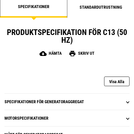
SPECIFIKATIONER
STANDARDUTRUSTNING
PRODUKTSPECIFIKATION FÖR C13 (50
HZ)
cloud_download
print
HÄMTA
SKRIV UT
Visa Alla
SPECIFIKATIONER FÖR GENERATORAGGREGAT
MOTORSPECIFIKATIONER