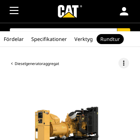
person
SEARCH
search
Fördelar
Specifikationer
Verktyg
Rundtur
more_vert
Dieselgeneratoraggregat