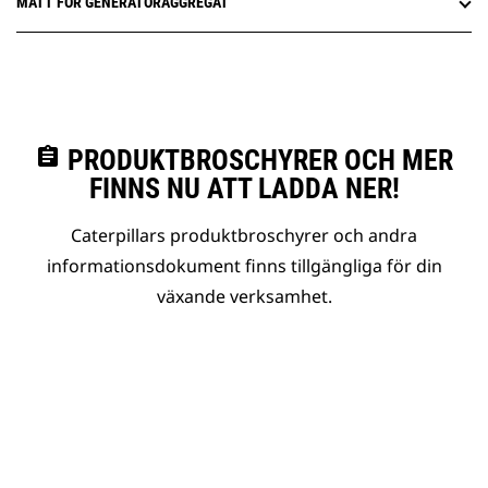
MÅTT FÖR GENERATORAGGREGAT
assignment
PRODUKTBROSCHYRER OCH MER
FINNS NU ATT LADDA NER!
Caterpillars produktbroschyrer och andra
informationsdokument finns tillgängliga för din
växande verksamhet.