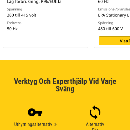
Låg förbrukning, R96/EUIIIa
60 Hz
Spänning
Emissions-/bränsles
380 till 415 volt
EPA Stationary 
Frekvens
Spänning
50 Hz
480 till 600 V
Visa
Verktyg Och Experthjälp Vid Varje
Sväng
Uthyrningsalternativ
Alternativ