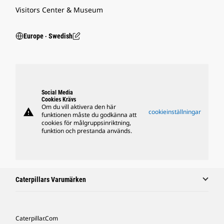
Visitors Center & Museum
Europe ‧ Swedish
Social Media
Cookies Krävs
Om du vill aktivera den här
warning
cookieinställningar
funktionen måste du godkänna att
cookies för målgruppsinriktning,
funktion och prestanda används.
Caterpillars Varumärken
Caterpillar.com