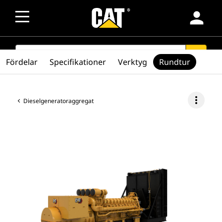
person
SEARCH
search
Fördelar
Specifikationer
Verktyg
Rundtur
more_vert
Dieselgeneratoraggregat