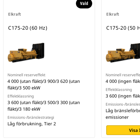
Vald
Elkraft
Elkraft
C175-20 (60 Hz)
C175-20 (50 
Nominell reserveffekt
Nominell reserveffe
4 000 (utan fläkt)/3 900/3 620 (utan
4 000 (ingen fläk
fläkt)/3 500 ekW
Effektklassning
3 600 (ingen fläk
Effektklassning
3 600 (utan fläkt)/3 500/3 300 (utan
Emissions-/bränsles
fläkt)/3 180 ekW
Låg bränsleförb
emissioner
Emissions-/bränslestrategi
Låg förbrukning, Tier 2
Visa