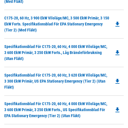
O
(med Fläkt)
in
a
Do
C175-20, 60 Hz, 3 900 EkW Viloläge/MC, 3 500 EkW Primär, 3 150
N
file_download
P
EkW Forts. Specifikationsblad För EPA Stationary Emergency
Ta
O
(Tier 2) (med Fläkt)
in
a
Do
Specifikationsblad För C175-20, 60 Hz, 4 000 EkW Viloläge/MC,
N
file_download
P
3 600 EkW Primär, 3 250 EkW Forts., Låg Bränsleförbrukning
Ta
O
(utan Fläkt)
in
a
Do
Specifikationsblad För C175-20, 60 Hz, 3 620 EkW Viloläge/MC,
N
file_download
P
3 300 EkW Primär, US EPA Stationary Emergency (Tier 2) (utan
Ta
O
Fläkt)
in
a
Do
Specifikationsblad För C175-20, 60 Hz, 4 000 EkW Viloläge/MC,
N
file_download
P
3 600 EkW Primär, 3 250 EkW Forts., US Specifikationsblad För
Ta
O
EPA Stationary Emergency (Tier 2) (utan Fläkt)
in
a