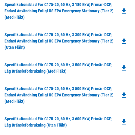
Do
Specifikationsblad För C175-20, 60 Hz, 3 180 EkW, Primär-DCP,
N
file_download
P
Endast Användning Enligt US EPA Emergency Stationary (Tier 2)
Ta
O
(med Fläkt)
in
a
Do
Specifikationsblad För C175-20, 60 Hz, 3 300 EkW, Primär-DCP,
N
file_download
P
Endast Användning Enligt US EPA Emergency Stationary (Tier 2)
Ta
O
(utan Fläkt)
in
a
Do
Specifikationsblad För C175-20, 60 Hz, 3 500 EkW, Primär-DCP,
N
file_download
P
Låg Bränsleförbrukning (med Fläkt)
Ta
O
in
Do
Specifikationsblad För C175-20, 60 Hz, 3 500 EkW, Primär-DCP,
a
file_download
P
Endast Användning Enligt US EPA Emergency Stationary (Tier 2)
N
O
(med Fläkt)
Ta
in
a
Do
Specifikationsblad För C175-20, 60 Hz, 3 600 EkW, Primär-DCP,
N
file_download
P
Låg Bränsleförbrukning (utan Fläkt)
Ta
O