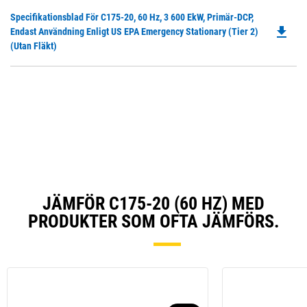
in
Do
Specifikationsblad För C175-20, 60 Hz, 3 600 EkW, Primär-DCP,
a
file_download
P
Endast Användning Enligt US EPA Emergency Stationary (Tier 2)
N
O
(utan Fläkt)
Ta
in
a
N
Ta
JÄMFÖR C175-20 (60 HZ) MED
PRODUKTER SOM OFTA JÄMFÖRS.