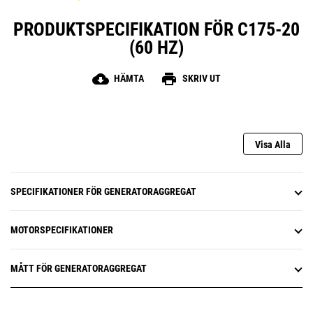
PRODUKTSPECIFIKATION FÖR C175-20
(60 HZ)
cloud_download
print
HÄMTA
SKRIV UT
Visa Alla
SPECIFIKATIONER FÖR GENERATORAGGREGAT
MOTORSPECIFIKATIONER
MÅTT FÖR GENERATORAGGREGAT