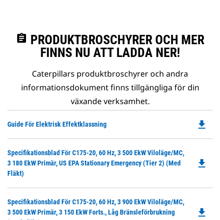
assignment
PRODUKTBROSCHYRER OCH MER
FINNS NU ATT LADDA NER!
Caterpillars produktbroschyrer och andra
informationsdokument finns tillgängliga för din
växande verksamhet.
file_download
Do
Guide För Elektrisk Effektklassning
P
O
Do
Specifikationsblad För C175-20, 60 Hz, 3 500 EkW Viloläge/MC,
in
file_download
P
3 180 EkW Primär, US EPA Stationary Emergency (Tier 2) (med
a
O
Fläkt)
N
in
Ta
a
Do
Specifikationsblad För C175-20, 60 Hz, 3 900 EkW Viloläge/MC,
N
file_download
P
3 500 EkW Primär, 3 150 EkW Forts., Låg Bränsleförbrukning
Ta