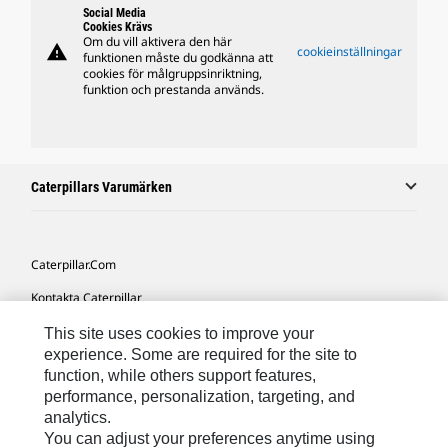
Social Media
Cookies Krävs
Om du vill aktivera den här
warning
cookieinställningar
funktionen måste du godkänna att
cookies för målgruppsinriktning,
funktion och prestanda används.
Caterpillars Varumärken
Caterpillar.com
Kontakta Caterpillar
Mina Marknadsföringspreferenser
This site uses cookies to improve your
experience. Some are required for the site to
Platskarta
function, while others support features,
performance, personalization, targeting, and
Cookie Settings
analytics.
Juridiskt
You can adjust your preferences anytime using