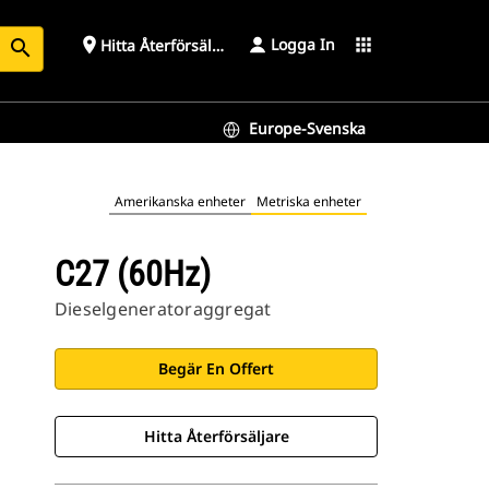
Logga In
place
apps
Hitta Återförsäljare
search
Europe-Svenska
Amerikanska enheter
Metriska enheter
C27 (60Hz)
Dieselgeneratoraggregat
Begär En Offert
Hitta Återförsäljare