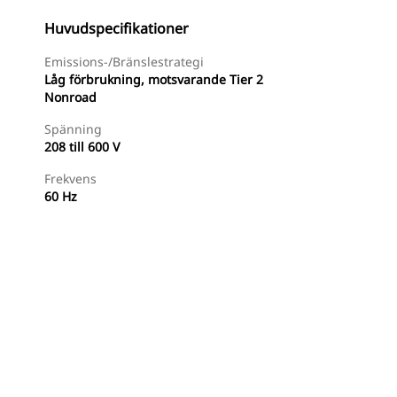
Huvudspecifikationer
Emissions-/bränslestrategi
Låg förbrukning, motsvarande Tier 2
Nonroad
Spänning
208 till 600 V
Frekvens
60 Hz
Hitta Återförsäljare
Begär En Offert