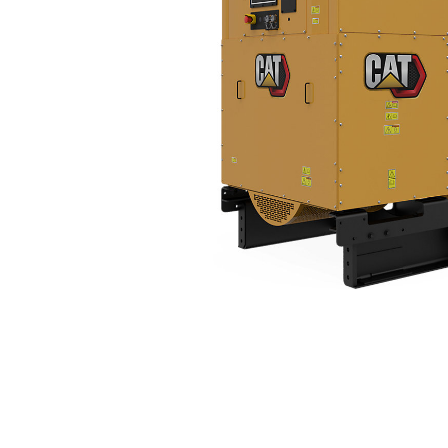
C27 (60Hz)
För
Ändra modell