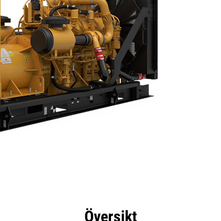
delar
Specifikationer
Verktyg
Rundtur
Översikt