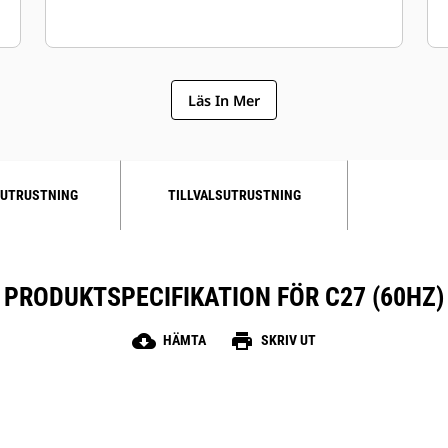
Läs In Mer
UTRUSTNING
TILLVALSUTRUSTNING
PRODUKTSPECIFIKATION FÖR C27 (60HZ)
cloud_download
print
HÄMTA
SKRIV UT