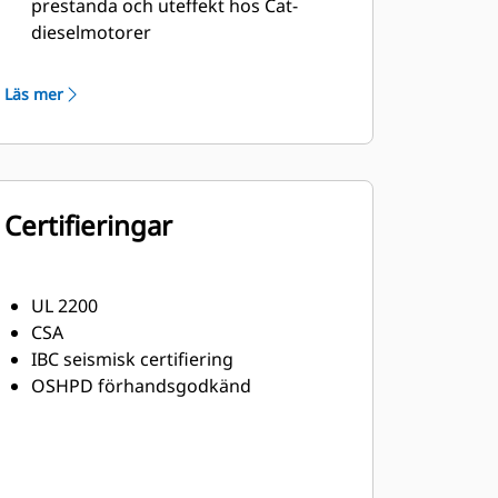
prestanda och uteffekt hos Cat-
dieselmotorer
Robust isolering i klass H
Läs mer
Certifieringar
UL 2200
CSA
IBC seismisk certifiering
OSHPD förhandsgodkänd