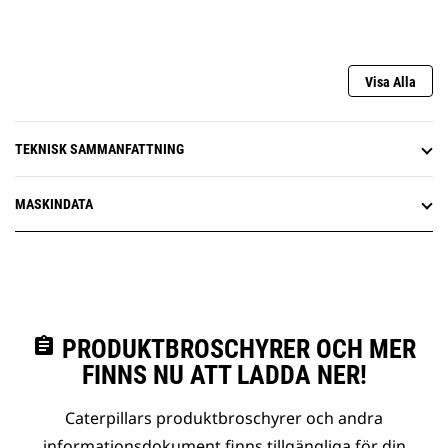
genom simulering av ett faktiskt elavbrott
Låsbart frånkopplat läge tillåter säkert underhåll
nedströms
Visa Alla
TEKNISK SAMMANFATTNING
MASKINDATA
assignment
PRODUKTBROSCHYRER OCH MER
FINNS NU ATT LADDA NER!
Caterpillars produktbroschyrer och andra
informationsdokument finns tillgängliga för din