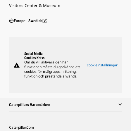
Visitors Center & Museum
Europe ‧ Swedish
Social Media
Cookies Krävs
Om du vill aktivera den här
warning
cookieinställningar
funktionen måste du godkänna att
cookies för målgruppsinriktning,
funktion och prestanda används.
Caterpillars Varumärken
Caterpillar.com