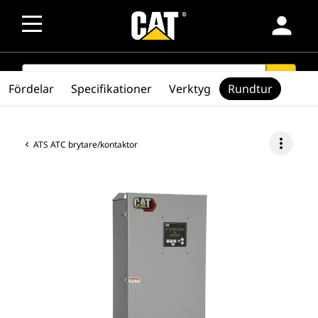
person
SEARCH
search
Fördelar
Specifikationer
Verktyg
Rundtur
more_vert
ATS ATC brytare/kontaktor