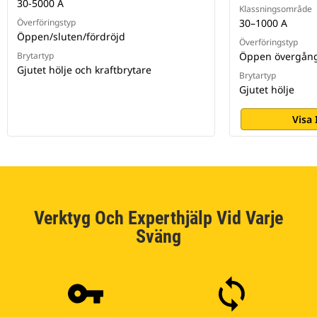
30-5000 A
Klassningsområde
Överföringstyp
30–1000 A
Öppen/sluten/fördröjd
Överföringstyp
Brytartyp
Öppen övergån
Gjutet hölje och kraftbrytare
Brytartyp
Gjutet hölje
Visa
Verktyg Och Experthjälp Vid Varje
Sväng