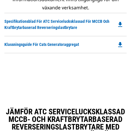
växande verksamhet.
Do
Specifikationsblad För ATC Servicelucksklassad För MCCB Och
file_download
P
Kraftbrytarbaserad Reverseringslastbrytare
O
in
file_download
Do
Klassningsguide För Cats Generatoraggregat
a
P
N
O
Ta
in
a
N
Ta
JÄMFÖR ATC SERVICELUCKSKLASSAD
MCCB- OCH KRAFTBRYTARBASERAD
REVERSERINGSLASTBRYTARE MED