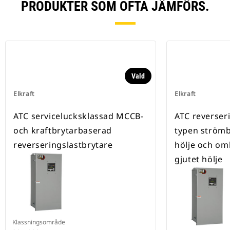
PRODUKTER SOM OFTA JÄMFÖRS.
Vald
Elkraft
Elkraft
ATC servicelucksklassad MCCB-
ATC reverser
och kraftbrytarbaserad
typen strömb
reverseringslastbrytare
hölje och o
gjutet hölje
Klassningsområde