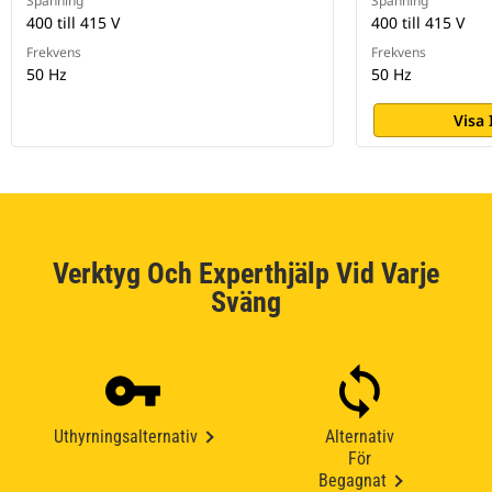
Spänning
Spänning
400 till 415 V
400 till 415 V
Frekvens
Frekvens
50 Hz
50 Hz
Visa
Verktyg Och Experthjälp Vid Varje
Sväng
Uthyrningsalternativ
Alternativ
För
Begagnat