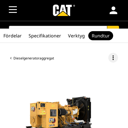
person
SEARCH
search
Fördelar
Specifikationer
Verktyg
Rundtur
more_vert
Dieselgeneratoraggregat