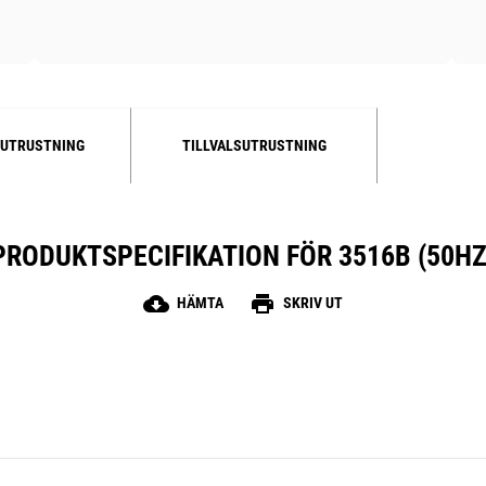
UTRUSTNING
TILLVALSUTRUSTNING
PRODUKTSPECIFIKATION FÖR 3516B (50HZ
cloud_download
print
HÄMTA
SKRIV UT