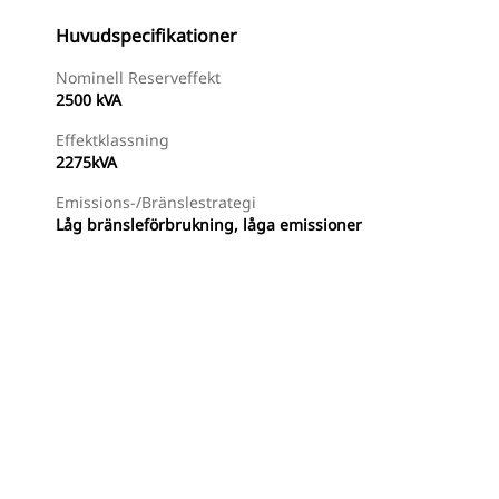
Huvudspecifikationer
Nominell Reserveffekt
2500 kVA
Effektklassning
2275kVA
Emissions-/bränslestrategi
Låg bränsleförbrukning, låga emissioner
Hitta Återförsäljare
Begär En Offert