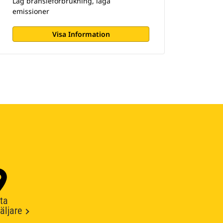
Låg bränsleförbrukning, låga
emissioner
Visa Information
ta
äljare