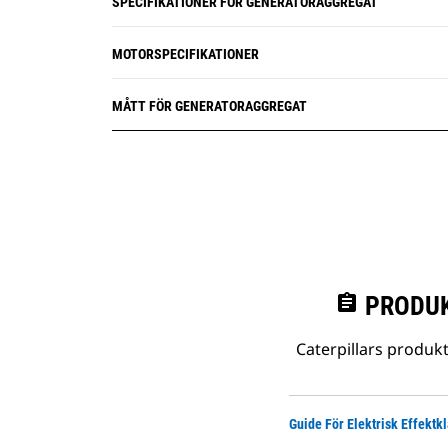
SPECIFIKATIONER FÖR GENERATORAGGREGAT
MOTORSPECIFIKATIONER
MÅTT FÖR GENERATORAGGREGAT
assignment
PRODUK
Caterpillars produk
Guide För Elektrisk Effektk