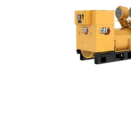
3516B (50Hz)
För
Ändra modell