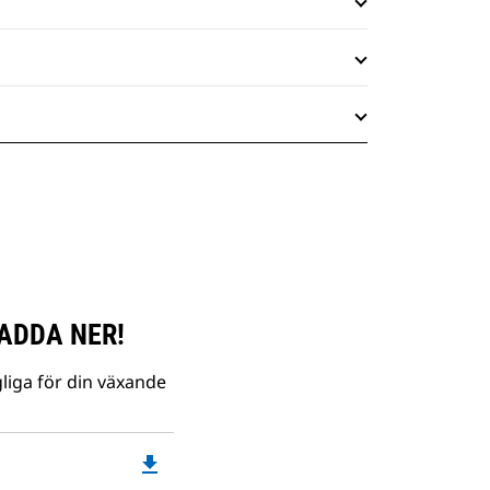
ADDA NER!
liga för din växande
file_download
Downloadable
PDF