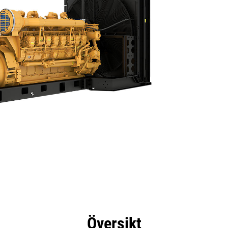
delar
Specifikationer
Verktyg
Rundtur
Översikt