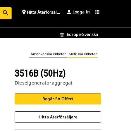
Logga In
place
apps
Hitta Återförsäljare
search
Europe-Svenska
Amerikanska enheter
Metriska enheter
3516B (50Hz)
Dieselgeneratoraggregat
Begär En Offert
Hitta Återförsäljare