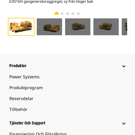
G3516H gasgeneratoraggregat, vy från höger bak
G35
Produkter
Power Systems
Produktprogram
Reservdelar
Tillbehör
Tjänster Och Support
Finansiering Och Försäkring