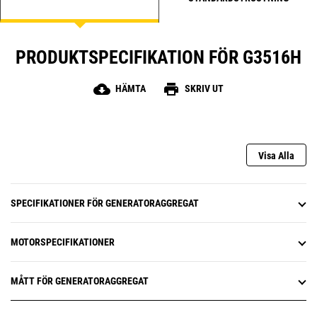
PRODUKTSPECIFIKATION FÖR G3516H
cloud_download
print
HÄMTA
SKRIV UT
Visa Alla
SPECIFIKATIONER FÖR GENERATORAGGREGAT
MOTORSPECIFIKATIONER
MÅTT FÖR GENERATORAGGREGAT