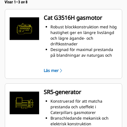
Visar 1–3 av 8
Cat G3516H gasmotor
Robust blockkonstruktion med hög
hastighet ger en längre livslängd
och lägre ägande- och
driftkostnader
Designad för maximal prestanda
på blandningar av naturgas och
vätgas i lågtrycksrörledningar
Enkelt förbränningssystem med
Läs mer
öppen kammare för tillförlitlighet
och bränsleflexibilitet
Branschledande teknik i
tändsystemet och
SR5-generator
luft-/bränslemängdkontroll för
lägre emissioner och bättre
Konstruerad för att matcha
motoreffekt
prestanda och uteffekt i
En elektronisk styrmodul hanterar
Caterpillars gasmotorer
alla motorfunktioner: tändning,
Branschledande mekanisk och
reglering,
elektrisk konstruktion