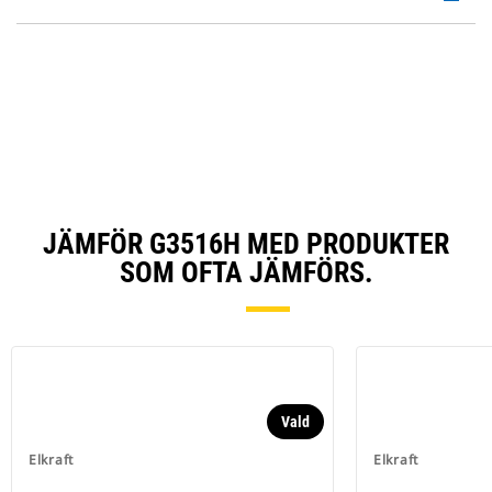
Ta
P
a
O
N
in
Ta
a
N
Ta
JÄMFÖR G3516H MED PRODUKTER
SOM OFTA JÄMFÖRS.
Vald
Elkraft
Elkraft