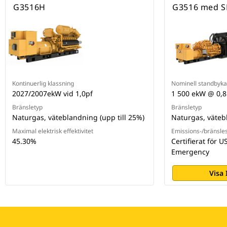
G3516H
G3516 med 
Kontinuerlig klassning
Nominell standbykap
2027/2007ekW vid 1,0pf
1 500 ekW @ 0,8
Bränsletyp
Bränsletyp
Naturgas, väteblandning (upp till 25%)
Naturgas, vätebl
Maximal elektrisk effektivitet
Emissions-/bränsles
45.30%
Certifierat för 
Emergency
Visa