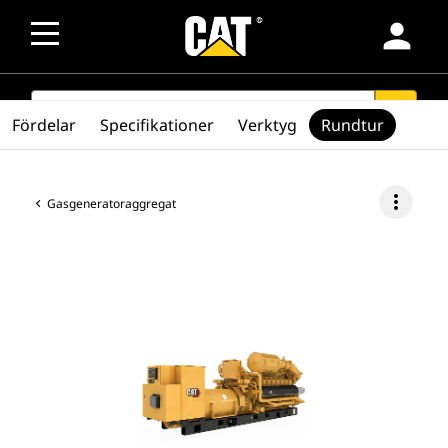
person
SEARCH
search
Fördelar
Specifikationer
Verktyg
Rundtur
more_vert
Gasgeneratoraggregat