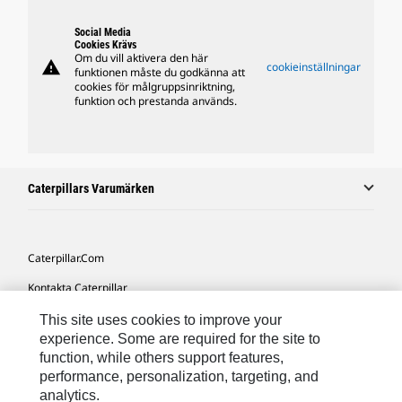
Social Media
Cookies Krävs
Om du vill aktivera den här
warning
cookieinställningar
funktionen måste du godkänna att
cookies för målgruppsinriktning,
funktion och prestanda används.
Caterpillars Varumärken
Caterpillar.com
Kontakta Caterpillar
Mina Marknadsföringspreferenser
This site uses cookies to improve your
experience. Some are required for the site to
Platskarta
function, while others support features,
performance, personalization, targeting, and
Cookie Settings
analytics.