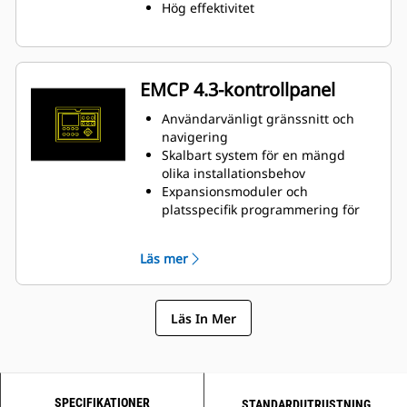
luft-/bränslemängdkontroll och
Hög effektivitet
motorskydd
EMCP 4.3-kontrollpanel
Användarvänligt gränssnitt och
navigering
Skalbart system för en mängd
olika installationsbehov
Expansionsmoduler och
platsspecifik programmering för
specifika kundbehov
Läs mer
Läs In Mer
SPECIFIKATIONER
STANDARDUTRUSTNING