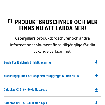
assignment
PRODUKTBROSCHYRER OCH MER
FINNS NU ATT LADDA NER!
Caterpillars produktbroschyrer och andra
informationsdokument finns tillgängliga för din
växande verksamhet.
file_download
Do
Guide För Elektrisk Effektklassning
P
O
file_download
Do
Klassningsguide För Gasgeneratoraggregat 50 Och 60 Hz
in
P
a
O
N
file_download
Do
Datablad G3516H 50Hz Naturgas
in
Ta
P
a
O
N
file_download
Do
Datablad G3516H 60Hz Naturgas
in