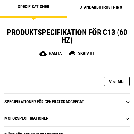
SPECIFIKATIONER
STANDARDUTRUSTNING
PRODUKTSPECIFIKATION FÖR C13 (60
HZ)
cloud_download
print
HÄMTA
SKRIV UT
Visa Alla
SPECIFIKATIONER FÖR GENERATORAGGREGAT
MOTORSPECIFIKATIONER