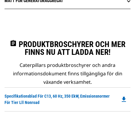
MÅTT FÖR GENERATORAGGREGAT
assignment
PRODUKTBROSCHYRER OCH MER
FINNS NU ATT LADDA NER!
Caterpillars produktbroschyrer och andra
informationsdokument finns tillgängliga för din
växande verksamhet.
Do
Specifikationsblad För C13, 60 Hz, 350 EkW, Emissionsnormer
file_download
P
För Tier Lll Nonroad
O
in
a
N
Ta