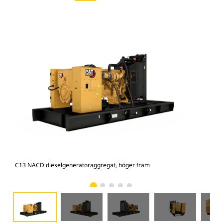
C13 NACD dieselgeneratoraggregat, höger fram
C13