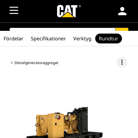
person
SEARCH
search
Fördelar
Specifikationer
Verktyg
Rundtur
more_vert
Dieselgeneratoraggregat