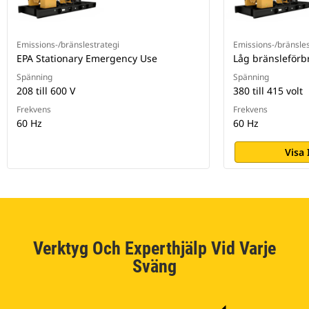
Emissions-/bränslestrategi
Emissions-/bränsles
EPA Stationary Emergency Use
Låg bränsleförb
Spänning
Spänning
208 till 600 V
380 till 415 volt
Frekvens
Frekvens
60 Hz
60 Hz
Visa
Verktyg Och Experthjälp Vid Varje
Sväng