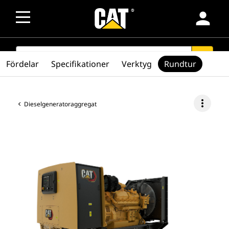
person
SEARCH
search
Fördelar
Specifikationer
Verktyg
Rundtur
more_vert
Dieselgeneratoraggregat