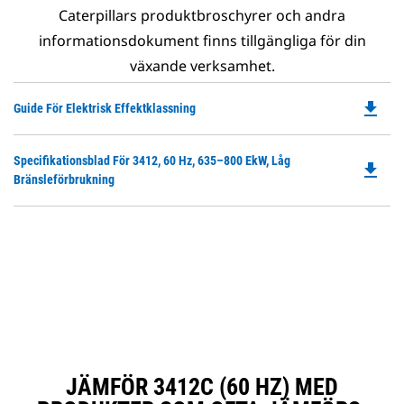
Caterpillars produktbroschyrer och andra
informationsdokument finns tillgängliga för din
växande verksamhet.
file_download
Do
Guide För Elektrisk Effektklassning
P
O
Do
Specifikationsblad För 3412, 60 Hz, 635–800 EkW, Låg
in
file_download
P
Bränsleförbrukning
a
O
N
in
Ta
a
N
Ta
JÄMFÖR 3412C (60 HZ) MED