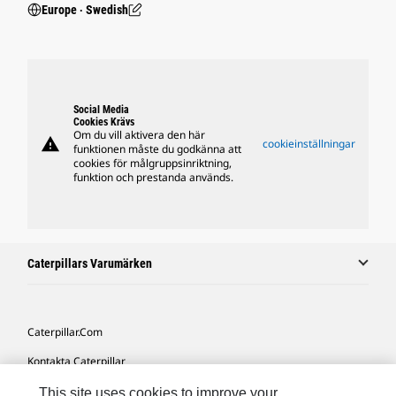
Europe ‧ Swedish
Social Media
Cookies Krävs
Om du vill aktivera den här
warning
cookieinställningar
funktionen måste du godkänna att
cookies för målgruppsinriktning,
funktion och prestanda används.
Caterpillars Varumärken
Caterpillar.com
Kontakta Caterpillar
Mina Marknadsföringspreferenser
This site uses cookies to improve your