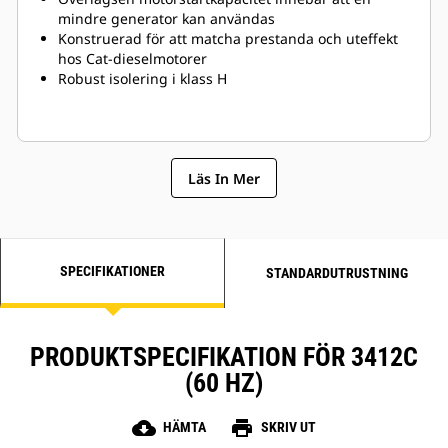
mindre generator kan användas
Konstruerad för att matcha prestanda och uteffekt
hos Cat-dieselmotorer
Robust isolering i klass H
Läs In Mer
SPECIFIKATIONER
STANDARDUTRUSTNING
PRODUKTSPECIFIKATION FÖR 3412C
(60 HZ)
cloud_download
print
HÄMTA
SKRIV UT