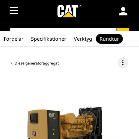
person
SEARCH
search
Fördelar
Specifikationer
Verktyg
Rundtur
more_vert
Dieselgeneratoraggregat