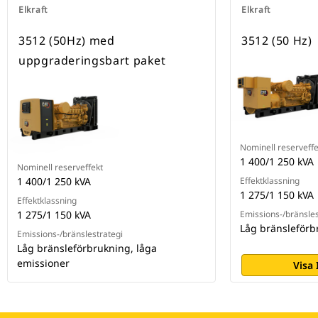
Elkraft
Elkraft
3512 (50Hz) med
3512 (50 Hz)
uppgraderingsbart paket
Nominell reserveffe
1 400/1 250 kVA
Nominell reserveffekt
1 400/1 250 kVA
Effektklassning
1 275/1 150 kVA
Effektklassning
1 275/1 150 kVA
Emissions-/bränsles
Låg bränsleförb
Emissions-/bränslestrategi
Låg bränsleförbrukning, låga
emissioner
Visa