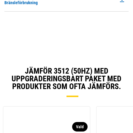
P
Bränsleförbrukning
N
O
Ta
in
a
N
Ta
JÄMFÖR 3512 (50HZ) MED
UPPGRADERINGSBART PAKET MED
PRODUKTER SOM OFTA JÄMFÖRS.
Vald