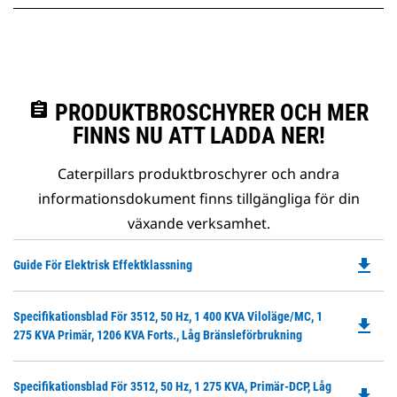
assignment
PRODUKTBROSCHYRER OCH MER
FINNS NU ATT LADDA NER!
Caterpillars produktbroschyrer och andra
informationsdokument finns tillgängliga för din
växande verksamhet.
file_download
Do
Guide För Elektrisk Effektklassning
P
O
Do
Specifikationsblad För 3512, 50 Hz, 1 400 KVA Viloläge/MC, 1
in
file_download
P
275 KVA Primär, 1206 KVA Forts., Låg Bränsleförbrukning
a
O
N
in
Ta
Do
Specifikationsblad För 3512, 50 Hz, 1 275 KVA, Primär-DCP, Låg
a
file_download