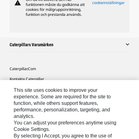
warning
cookieinställningar
funktionen måste du godkänna att
cookies för målgruppsinriktning,
funktion och prestanda används.
Caterpillars Varumärken
Caterpillar.com
Kontakta Caterpillar
Mina Marknadsföringspreferenser
This site uses cookies to improve your
experience. Some are required for the site to
Platskarta
function, while others support features,
performance, personalization, targeting, and
Cookie Settings
analytics.
Juridiskt
You can adjust your preferences anytime using
Cookie Settings.
Sekretess
By selecting I Accept, you agree to the use of