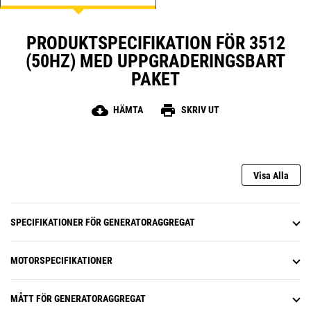
PRODUKTSPECIFIKATION FÖR 3512
(50HZ) MED UPPGRADERINGSBART
PAKET
cloud_download
print
HÄMTA
SKRIV UT
Visa Alla
SPECIFIKATIONER FÖR GENERATORAGGREGAT
MOTORSPECIFIKATIONER
MÅTT FÖR GENERATORAGGREGAT