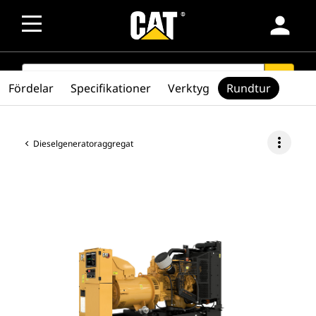
person
SEARCH
search
Fördelar
Specifikationer
Verktyg
Rundtur
more_vert
Dieselgeneratoraggregat