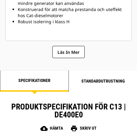
mindre generator kan användas
Konstruerad för att matcha prestanda och uteffekt
hos Cat-dieselmotorer
Robust isolering i klass H
Läs In Mer
SPECIFIKATIONER
STANDARDUTRUSTNING
PRODUKTSPECIFIKATION FÖR C13 |
DE400E0
cloud_download
print
HÄMTA
SKRIV UT