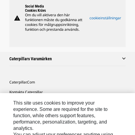
Social Media
Cookies Krävs
Om du vill aktivera den här
warning
cookieinställningar
funktionen måste du godkänna att
cookies för målgruppsinriktning,
funktion och prestanda används.
Caterpillars Varumärken
Caterpillar.com
Kontakta Caterpillar
Mina Marknadsföringspreferenser
This site uses cookies to improve your
experience. Some are required for the site to
Platskarta
function, while others support features,
performance, personalization, targeting, and
Cookie Settings
analytics.
Juridiskt
You can adjust your preferences anytime using