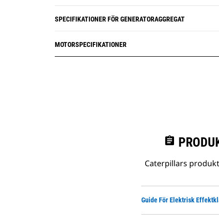
SPECIFIKATIONER FÖR GENERATORAGGREGAT
MOTORSPECIFIKATIONER
assignment
PRODUK
Caterpillars produk
Guide För Elektrisk Effektk