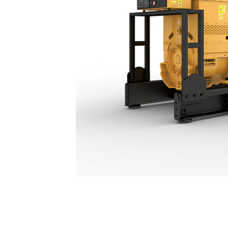
C32 (50 Hz) Endast Indiska Marknaden
För
Ändra modell