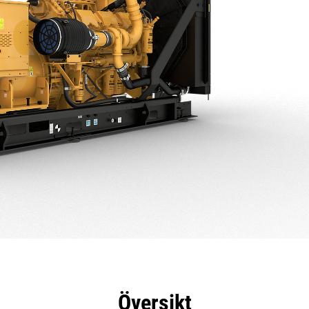
delar
Specifikationer
Verktyg
Rundtur
Översikt