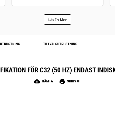
Läs In Mer
UTRUSTNING
TILLVALSUTRUSTNING
FIKATION FÖR C32 (50 HZ) ENDAST INDI
cloud_download
print
HÄMTA
SKRIV UT