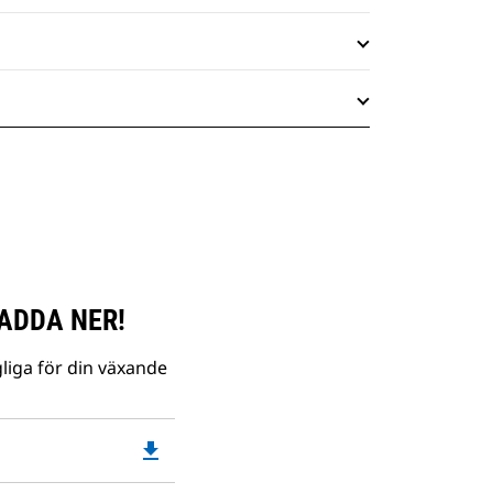
ADDA NER!
liga för din växande
file_download
Downloadable
PDF