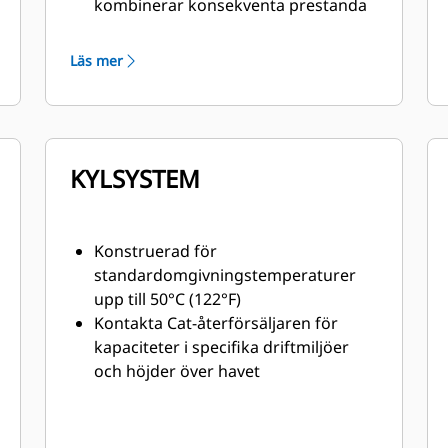
kombinerar konsekventa prestanda
och utmärkt bränsleekonomi med
minimal vikt
Läs mer
KYLSYSTEM
Konstruerad för
standardomgivningstemperaturer
upp till 50°C (122°F)
Kontakta Cat-återförsäljaren för
kapaciteter i specifika driftmiljöer
och höjder över havet