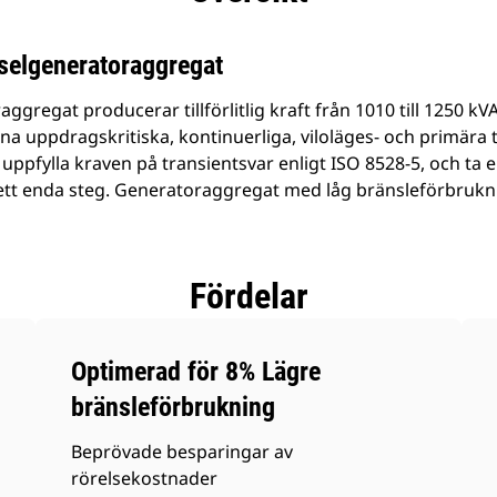
elgeneratoraggregat
ggregat producerar tillförlitlig kraft från 1010 till 1250 kV
dina uppdragskritiska, kontinuerliga, viloläges- och primära 
 uppfylla kraven på transientsvar enligt ISO 8528-5, och ta
 ett enda steg. Generatoraggregat med låg bränsleförbrukn
Fördelar
Optimerad för 8% Lägre
bränsleförbrukning
Beprövade besparingar av
rörelsekostnader