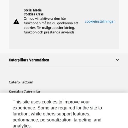
Social Media
Cookies Krävs
Om du vill aktivera den här
warning
cookieinställningar
funktionen måste du godkänna att
cookies för målgruppsinriktning,
funktion och prestanda används.
Caterpillars Varumärken
Caterpillar.com
Kontakta Caterpillar
Mina Marknadsföringspreferenser
This site uses cookies to improve your
experience. Some are required for the site to
Platskarta
function, while others support features,
performance, personalization, targeting, and
Cookie Settings
analytics.