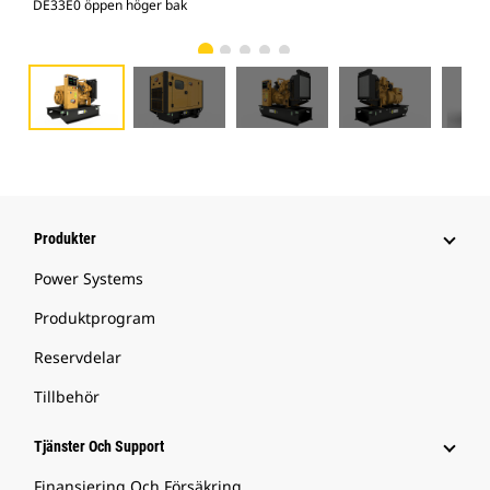
DE33E0 öppen höger bak
Ink
Produkter
Power Systems
Produktprogram
Reservdelar
Tillbehör
Tjänster Och Support
Finansiering Och Försäkring