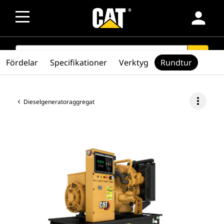
person
SEARCH
search
Fördelar
Specifikationer
Verktyg
Rundtur
more_vert
Dieselgeneratoraggregat