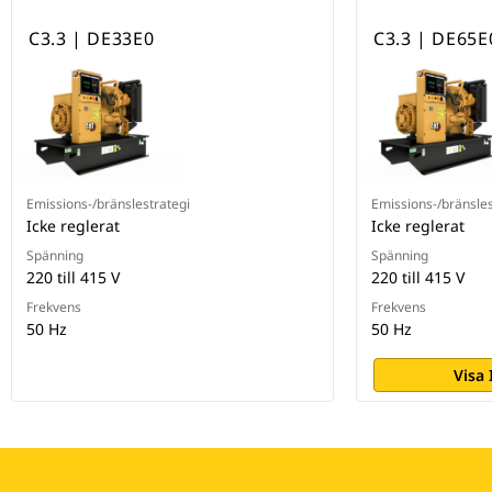
C3.3 | DE33E0
C3.3 | DE65E
Emissions-/bränslestrategi
Emissions-/bränsles
Icke reglerat
Icke reglerat
Spänning
Spänning
220 till 415 V
220 till 415 V
Frekvens
Frekvens
50 Hz
50 Hz
Visa