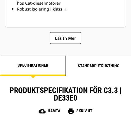
hos Cat-dieselmotorer
Robust isolering i klass H
Läs In Mer
SPECIFIKATIONER
STANDARDUTRUSTNING
PRODUKTSPECIFIKATION FÖR C3.3 |
DE33E0
cloud_download
print
HÄMTA
SKRIV UT