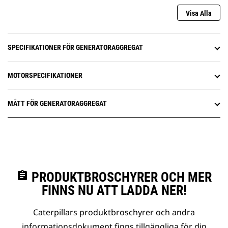
Visa Alla
SPECIFIKATIONER FÖR GENERATORAGGREGAT
MOTORSPECIFIKATIONER
MÅTT FÖR GENERATORAGGREGAT
assignment
PRODUKTBROSCHYRER OCH MER
FINNS NU ATT LADDA NER!
Caterpillars produktbroschyrer och andra
informationsdokument finns tillgängliga för din