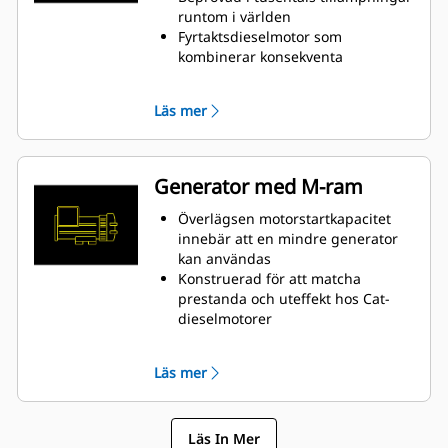
runtom i världen
Fyrtaktsdieselmotor som
kombinerar konsekventa
prestanda och utmärkt
bränsleekonomi med minimal vikt
Läs mer
Generator med M-ram
Överlägsen motorstartkapacitet
innebär att en mindre generator
kan användas
Konstruerad för att matcha
prestanda och uteffekt hos Cat-
dieselmotorer
Robust isolering i klass H
Läs mer
Läs In Mer