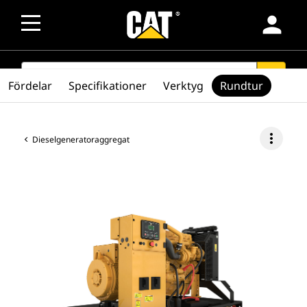
person
SEARCH
search
Fördelar
Specifikationer
Verktyg
Rundtur
more_vert
Dieselgeneratoraggregat