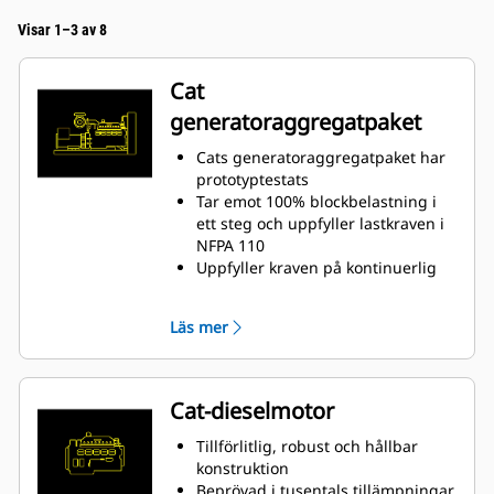
Visar 1–3 av 8
Cat
generatoraggregatpaket
Cats generatoraggregatpaket har
prototyptestats
Tar emot 100% blockbelastning i
ett steg och uppfyller lastkraven i
NFPA 110
Uppfyller kraven på kontinuerlig
drift och transientsvar enligt ISO
8528-5
Läs mer
Cat-dieselmotor
Tillförlitlig, robust och hållbar
konstruktion
Beprövad i tusentals tillämpningar