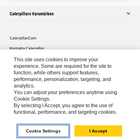
Caterpillars Varumärken
Caterpillar.com
Kontakta Caterpillar
Mina Marknadsföringspreferenser
This site uses cookies to improve your
experience. Some are required for the site to
Platskarta
function, while others support features,
performance, personalization, targeting, and
Cookie Settings
analytics.
Juridiskt
You can adjust your preferences anytime using
Cookie Settings.
Sekretess
By selecting I Accept, you agree to the use of
functional, performance, and targeting cookies.
Europe-Swedish
© 2026 Caterpillar. Med ensamrätt.
Cookie Settings
I Accept