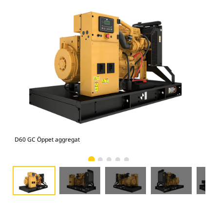
D60 GC Öppet aggregat
D60