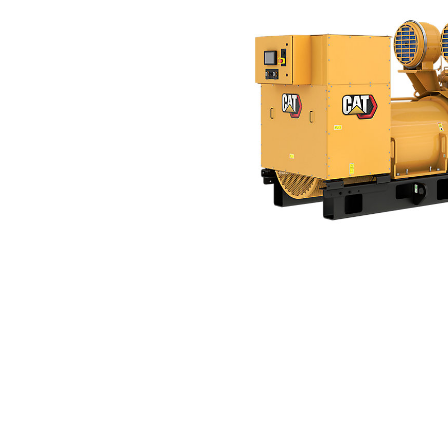
3516B (50Hz)
För
Ändra modell