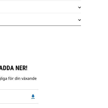
ADDA NER!
liga för din växande
file_download
Downloadable
PDF
Opens