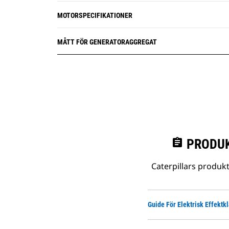
MOTORSPECIFIKATIONER
MÅTT FÖR GENERATORAGGREGAT
assignment
PRODUK
Caterpillars produk
Guide För Elektrisk Effektk