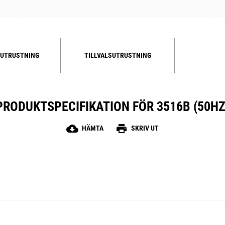
UTRUSTNING
TILLVALSUTRUSTNING
PRODUKTSPECIFIKATION FÖR 3516B (50HZ
cloud_download
print
HÄMTA
SKRIV UT