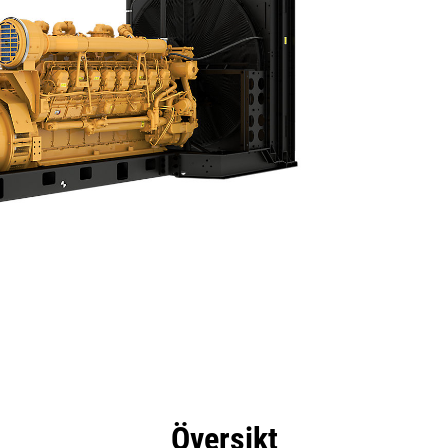
delar
Specifikationer
Verktyg
Rundtur
Översikt