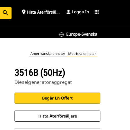
Logga In
place
apps
Hitta Återförsäljare
search
Europe-Svenska
Amerikanska enheter
Metriska enheter
3516B (50Hz)
Dieselgeneratoraggregat
Begär En Offert
Hitta Återförsäljare