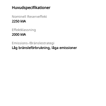
Huvudspecifikationer
Nominell Reserveffekt
2250 kVA
Effektklassning
2000 kVA
Emissions-/bränslestrategi
Låg bränsleförbrukning, låga emissioner
Hitta Återförsäljare
Begär En Offert