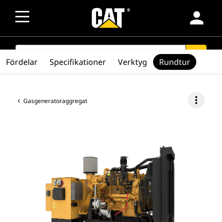
person
SEARCH
search
Fördelar
Specifikationer
Verktyg
Rundtur
more_vert
Gasgeneratoraggregat