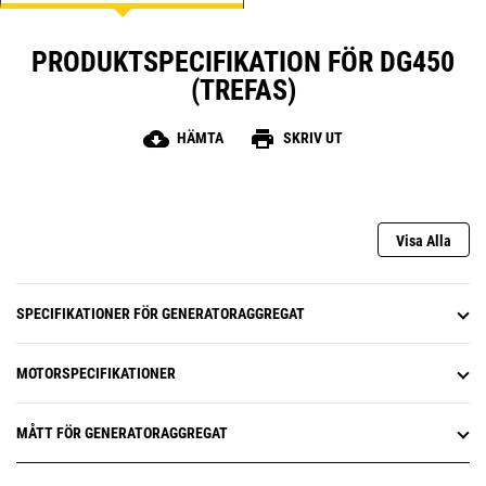
PRODUKTSPECIFIKATION FÖR DG450
(TREFAS)
cloud_download
print
HÄMTA
SKRIV UT
Visa Alla
SPECIFIKATIONER FÖR GENERATORAGGREGAT
MOTORSPECIFIKATIONER
MÅTT FÖR GENERATORAGGREGAT