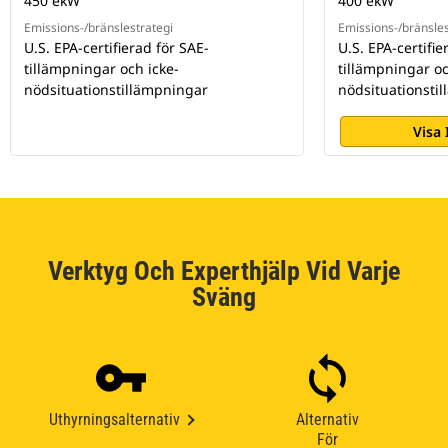
450 ekW
400 ekW
Emissions-/bränslestrategi
Emissions-/bränsles
U.S. EPA-certifierad för SAE-
U.S. EPA-certifie
tillämpningar och icke-
tillämpningar oc
nödsituationstillämpningar
nödsituationsti
Visa
Verktyg Och Experthjälp Vid Varje
Sväng
Uthyrningsalternativ
Alternativ
För