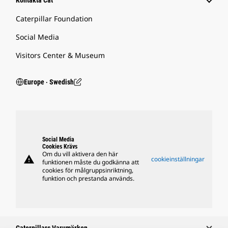
Kontakta Cat
Caterpillar Foundation
Social Media
Visitors Center & Museum
Europe ‧ Swedish
Social Media
Cookies Krävs
Om du vill aktivera den här
warning
cookieinställningar
funktionen måste du godkänna att
cookies för målgruppsinriktning,
funktion och prestanda används.