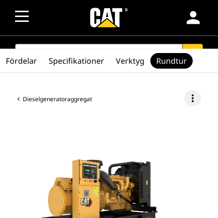
person
SEARCH
search
Fördelar
Specifikationer
Verktyg
Rundtur
more_vert
Dieselgeneratoraggregat