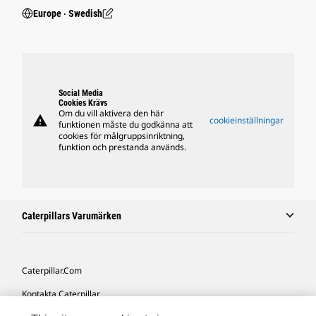
Europe ‧ Swedish
Social Media
Cookies Krävs
Om du vill aktivera den här
warning
cookieinställningar
funktionen måste du godkänna att
cookies för målgruppsinriktning,
funktion och prestanda används.
Caterpillars Varumärken
Caterpillar.com
Kontakta Caterpillar