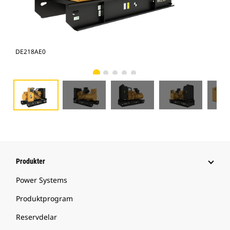
DE218AE0
DE
Produkter
Power Systems
Produktprogram
Reservdelar