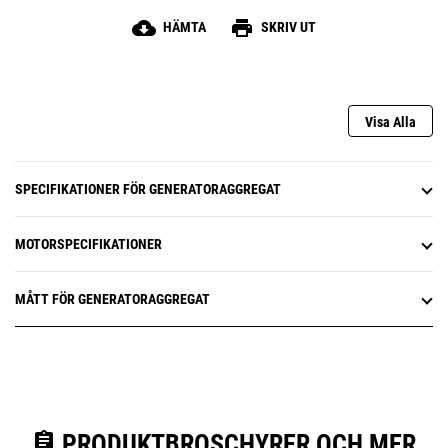
cloud_download
print
HÄMTA
SKRIV UT
Visa Alla
SPECIFIKATIONER FÖR GENERATORAGGREGAT
MOTORSPECIFIKATIONER
MÅTT FÖR GENERATORAGGREGAT
assignment
PRODUKTBROSCHYRER OCH MER