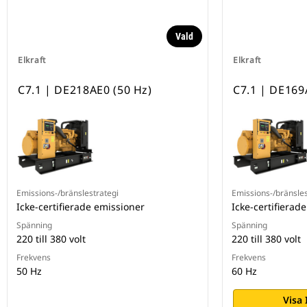
Vald
Elkraft
Elkraft
C7.1 | DE218AE0 (50 Hz)
C7.1 | DE169
Emissions-/bränslestrategi
Emissions-/bränsles
Icke-certifierade emissioner
Icke-certifierad
Spänning
Spänning
220 till 380 volt
220 till 380 volt
Frekvens
Frekvens
50 Hz
60 Hz
Visa