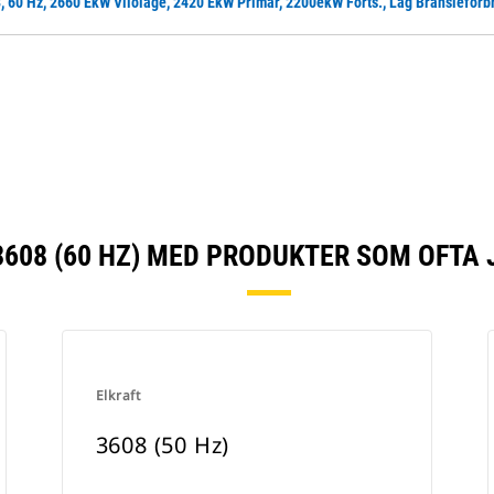
, 60 Hz, 2660 EkW Viloläge, 2420 EkW Primär, 2200ekW Forts., Låg Bränsleförb
608 (60 HZ) MED PRODUKTER SOM OFTA
Elkraft
3608 (50 Hz)