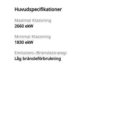
Huvudspecifikationer
Maximal Klassning
2660 ekW
Minimal Klassning
1830 ekW
Emissions-/bränslestrategi
Låg bränsleförbrukning
Hitta Återförsäljare
Begär En Offert