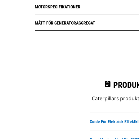
MOTORSPECIFIKATIONER
MÅTT FÖR GENERATORAGGREGAT
assignment
PRODUK
Caterpillars produk
Guide För Elektrisk Effektk