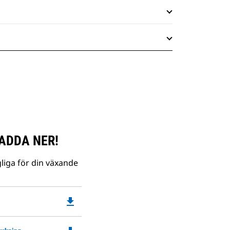
ADDA NER!
liga för din växande
file_download
Downloadable
PDF
Opens