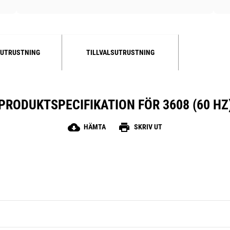
UTRUSTNING
TILLVALSUTRUSTNING
PRODUKTSPECIFIKATION FÖR 3608 (60 HZ
cloud_download
print
HÄMTA
SKRIV UT