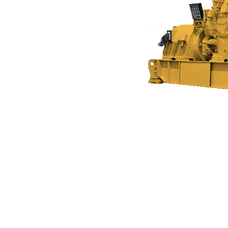
3608 (60 Hz)
För
Ändra modell