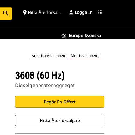
Logga In
place
apps
Hitta Återförsäljare
search
Europe-Svenska
Amerikanska enheter
Metriska enheter
3608 (60 Hz)
Dieselgeneratoraggregat
Begär En Offert
Hitta Återförsäljare