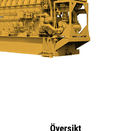
delar
Specifikationer
Verktyg
Rundtur
Översikt