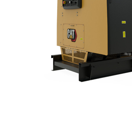
3412C | 750kVA
För
Ändra modell