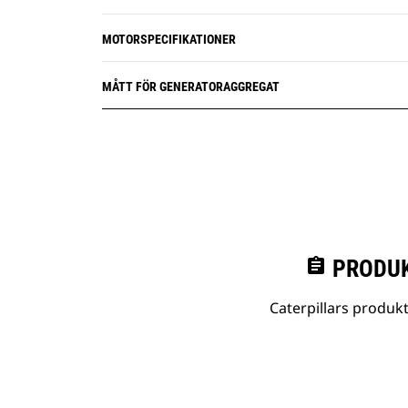
MOTORSPECIFIKATIONER
MÅTT FÖR GENERATORAGGREGAT
assignment
PRODUK
Caterpillars produk