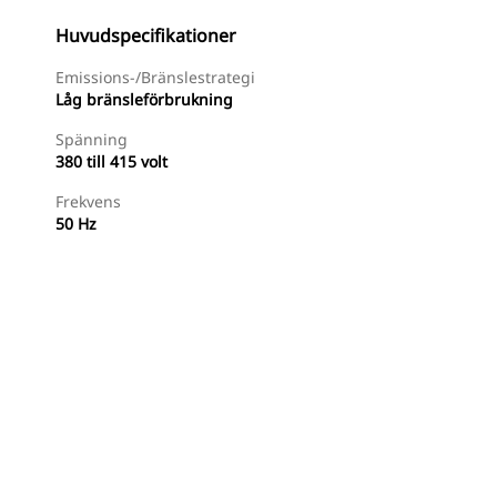
Huvudspecifikationer
Emissions-/bränslestrategi
Låg bränsleförbrukning
Spänning
380 till 415 volt
Frekvens
50 Hz
Hitta Återförsäljare
Begär En Offert