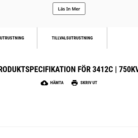
Läs In Mer
UTRUSTNING
TILLVALSUTRUSTNING
RODUKTSPECIFIKATION FÖR 3412C | 750K
cloud_download
print
HÄMTA
SKRIV UT