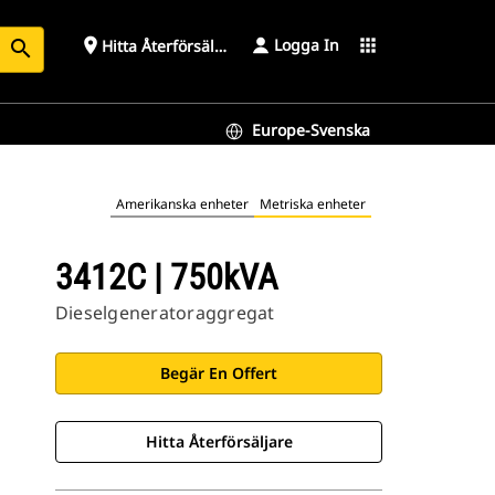
Logga In
place
apps
Hitta Återförsäljare
search
Europe-Svenska
Amerikanska enheter
Metriska enheter
3412C | 750kVA
Dieselgeneratoraggregat
Begär En Offert
Hitta Återförsäljare